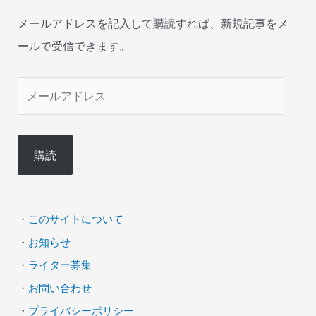
メールアドレスを記入して購読すれば、新規記事をメ
ールで受信できます。
メ
ー
ル
購読
ア
ド
レ
・
このサイトについて
ス
・
お知らせ
・
ライター募集
・
お問い合わせ
・
プライバシーポリシー