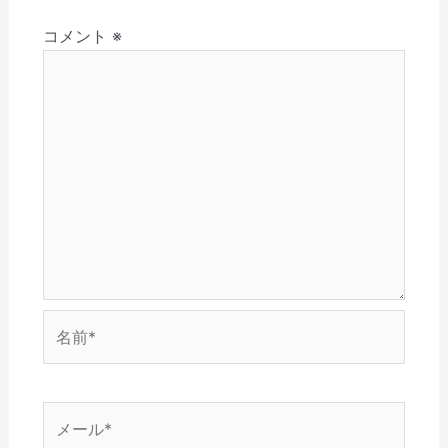
さ
ド
ン
ウ
ウ
ョ
い
ウ
ド
で
ィ
(
で
ウ
開
ン
コメント
※
ン
新
開
で
き
ド
し
き
開
ま
ウ
い
ま
き
す
で
ウ
す
ま
)
開
ィ
)
す
き
ン
)
ま
ド
す
ウ
)
で
開
き
ま
す
)
名
前
*
メ
ー