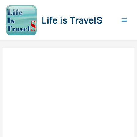
内
容
Life is TravelS
を
Mai
ス
キ
Men
ッ
プ