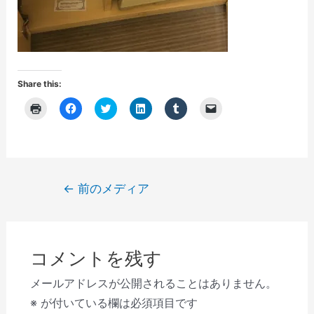
Share this:
ク
F
ク
ク
ク
ク
リ
a
リ
リ
リ
リ
ッ
c
ッ
ッ
ッ
ッ
ク
e
ク
ク
ク
ク
し
b
し
し
し
し
て
o
て
て
て
て
印
o
T
L
T
友
刷
k
w
i
u
達
(
で
i
n
m
に
投
←
前のメディア
新
共
t
k
b
メ
し
有
t
e
l
ー
稿
い
す
e
d
r
ル
ウ
る
r
I
で
で
ナ
ィ
に
で
n
共
リ
ン
は
共
で
有
ン
ビ
ド
ク
有
共
(
ク
ウ
リ
(
有
新
を
コメントを残す
で
ゲ
ッ
新
(
し
送
開
ク
し
新
い
信
き
し
い
し
ウ
(
ー
メールアドレスが公開されることはありません。
ま
て
ウ
い
ィ
新
す
く
ィ
ウ
ン
し
シ
※
が付いている欄は必須項目です
)
だ
ン
ィ
ド
い