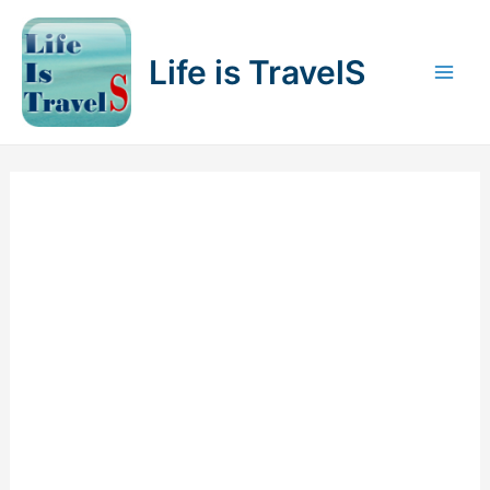
内
容
Life is TravelS
を
Mai
ス
キ
Men
ッ
プ