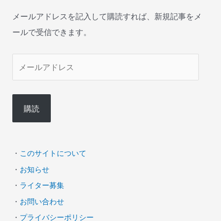
メールアドレスを記入して購読すれば、新規記事をメ
ールで受信できます。
メ
ー
ル
購読
ア
ド
レ
・
このサイトについて
ス
・
お知らせ
・
ライター募集
・
お問い合わせ
・
プライバシーポリシー