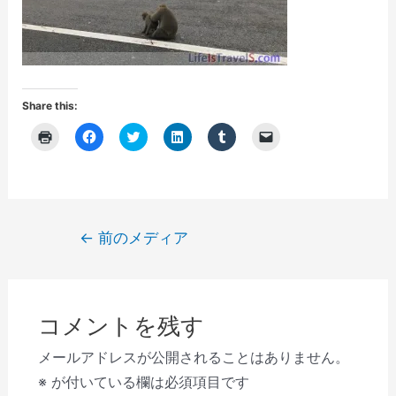
Share this:
ク
F
ク
ク
ク
ク
リ
a
リ
リ
リ
リ
ッ
c
ッ
ッ
ッ
ッ
ク
e
ク
ク
ク
ク
し
b
し
し
し
し
て
o
て
て
て
て
印
o
T
L
T
友
刷
k
w
i
u
達
(
で
i
n
m
に
投
←
前のメディア
新
共
t
k
b
メ
し
有
t
e
l
ー
稿
い
す
e
d
r
ル
ウ
る
r
I
で
で
ナ
ィ
に
で
n
共
リ
ン
は
共
で
有
ン
ビ
ド
ク
有
共
(
ク
ウ
リ
(
有
新
を
コメントを残す
で
ゲ
ッ
新
(
し
送
開
ク
し
新
い
信
き
し
い
し
ウ
(
ー
メールアドレスが公開されることはありません。
ま
て
ウ
い
ィ
新
す
く
ィ
ウ
ン
し
シ
※
が付いている欄は必須項目です
)
だ
ン
ィ
ド
い