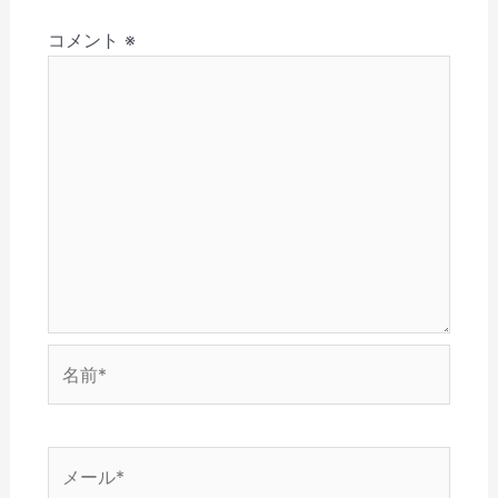
さ
ド
ン
ウ
ウ
ョ
い
ウ
ド
で
ィ
(
で
ウ
開
ン
コメント
※
ン
新
開
で
き
ド
し
き
開
ま
ウ
い
ま
き
す
で
ウ
す
ま
)
開
ィ
)
す
き
ン
)
ま
ド
す
ウ
)
で
開
き
ま
す
)
名
前
*
メ
ー