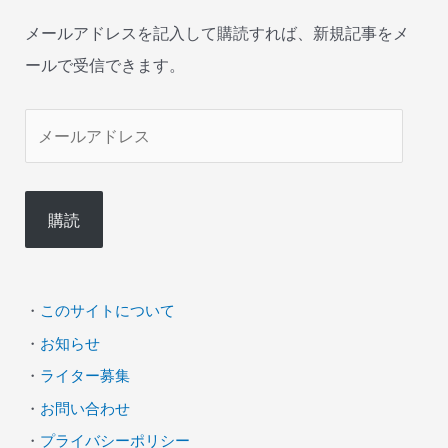
メールアドレスを記入して購読すれば、新規記事をメ
ールで受信できます。
メ
ー
ル
購読
ア
ド
レ
・
このサイトについて
ス
・
お知らせ
・
ライター募集
・
お問い合わせ
・
プライバシーポリシー