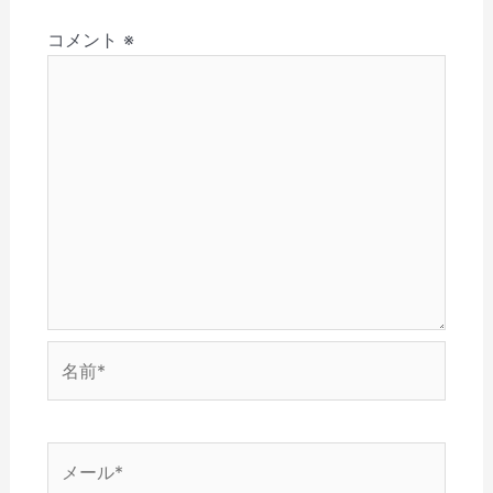
さ
ド
ン
ウ
ウ
ョ
い
ウ
ド
で
ィ
(
で
ウ
開
ン
コメント
※
ン
新
開
で
き
ド
し
き
開
ま
ウ
い
ま
き
す
で
ウ
す
ま
)
開
ィ
)
す
き
ン
)
ま
ド
す
ウ
)
で
開
き
ま
す
)
名
前
*
メ
ー