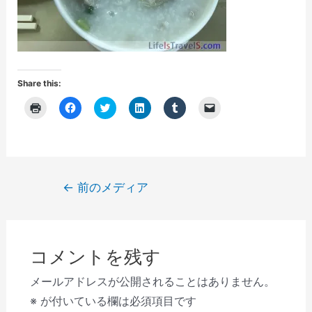
Share this:
ク
F
ク
ク
ク
ク
リ
a
リ
リ
リ
リ
ッ
c
ッ
ッ
ッ
ッ
ク
e
ク
ク
ク
ク
し
b
し
し
し
し
て
o
て
て
て
て
印
o
T
L
T
友
刷
k
w
i
u
達
(
で
i
n
m
に
投
←
前のメディア
新
共
t
k
b
メ
し
有
t
e
l
ー
稿
い
す
e
d
r
ル
ウ
る
r
I
で
で
ナ
ィ
に
で
n
共
リ
ン
は
共
で
有
ン
ビ
ド
ク
有
共
(
ク
ウ
リ
(
有
新
を
コメントを残す
で
ゲ
ッ
新
(
し
送
開
ク
し
新
い
信
き
し
い
し
ウ
(
ー
メールアドレスが公開されることはありません。
ま
て
ウ
い
ィ
新
す
く
ィ
ウ
ン
し
シ
※
が付いている欄は必須項目です
)
だ
ン
ィ
ド
い