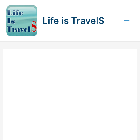
内
容
Life is TravelS
を
Mai
ス
キ
Men
ッ
プ