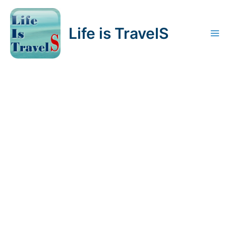
内
容
Life is TravelS
を
Ma
ス
キ
Me
ッ
プ