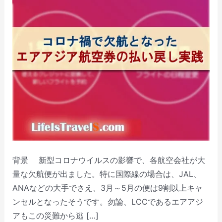
背景 新型コロナウイルスの影響で、各航空会社が大
量な欠航便が出ました。特に国際線の場合は、JAL、
ANAなどの大手でさえ、3月～5月の便は9割以上キャ
ンセルとなったそうです。勿論、LCCであるエアアジ
アもこの災難から逃 […]