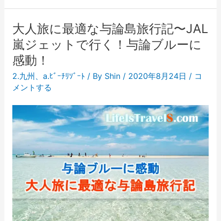
大人旅に最適な与論島旅行記〜JAL
嵐ジェットで行く！与論ブルーに
感動！
2.九州
、
a.ﾋﾞｰﾁﾘｿﾞｰﾄ
/ By
Shin
/
2020年8月24日
/
コ
メントする