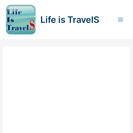
内
容
Life is TravelS
を
Mai
ス
キ
Men
ッ
プ