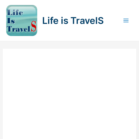
内
容
Life is TravelS
を
Mai
ス
キ
Men
ッ
プ