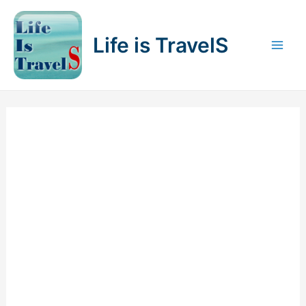
内
容
Life is TravelS
を
Mai
ス
キ
Men
ッ
プ