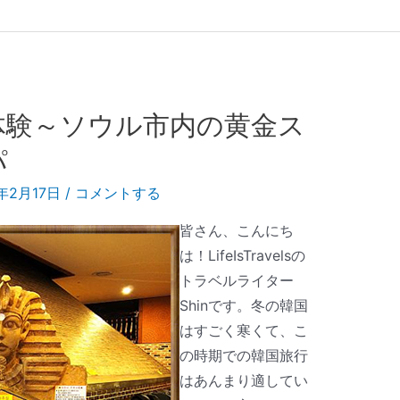
体験～ソウル市内の黄金ス
パ
9年2月17日
/
コメントする
皆さん、こんにち
は！LifeIsTravelsの
トラベルライター
Shinです。冬の韓国
はすごく寒くて、こ
の時期での韓国旅行
はあんまり適してい