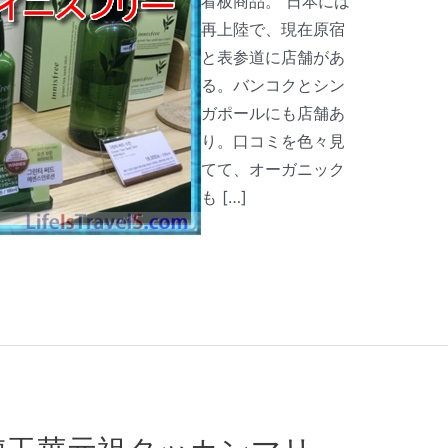
看板商品。 日本には
再上陸で、現在原宿
と表参道に店舗があ
る。バンコクとシン
ガポールにも店舗あ
り。口コミを色々見
てて、オーガニック
も […]