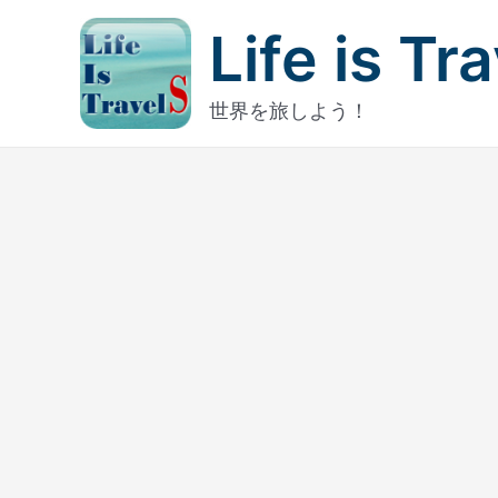
内
Life is Tr
容
を
ス
世界を旅しよう！
キ
ッ
プ