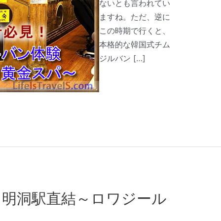
ないとも言われてい
ますね。ただ、逆に
この時期で行くと、
本格的な韓国式チム
ジルバン […]
～明洞駅直結～ロワジール