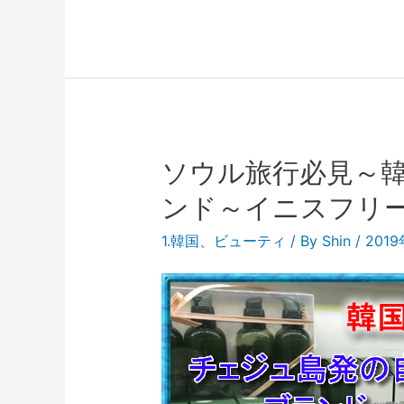
ソウル旅行必見～
ンド～イニスフリ
1.韓国
、
ビューティ
/ By
Shin
/
201