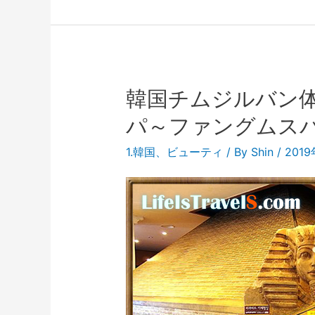
韓国チムジルバン
パ～ファングムス
1.韓国
、
ビューティ
/ By
Shin
/
201