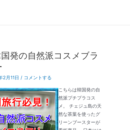
韓国発の自然派コスメブラ
ー
9年2月11日
/
コメントする
こちらは韓国発の自
然派プチプラコス
メ。 チェジュ島の天
然な茶葉を使ったグ
リーンブースターが