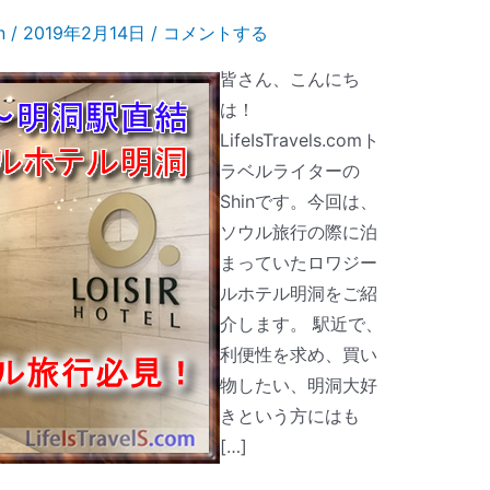
in
/
2019年2月14日
/
コメントする
皆さん、こんにち
は！
LifeIsTravels.comト
ラベルライターの
Shinです。今回は、
ソウル旅行の際に泊
まっていたロワジー
ルホテル明洞をご紹
介します。 駅近で、
利便性を求め、買い
物したい、明洞大好
きという方にはも
[…]