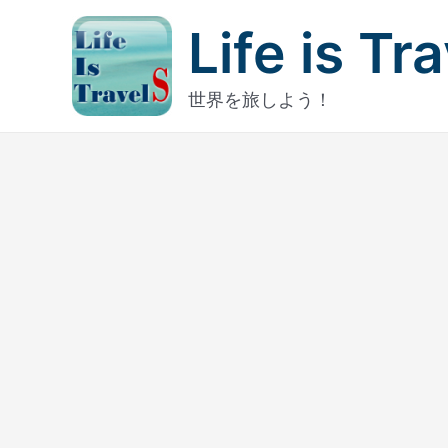
内
Life is Tr
容
を
ス
世界を旅しよう！
キ
ッ
プ