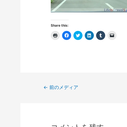
Share this:
ク
F
ク
ク
ク
ク
リ
a
リ
リ
リ
リ
ッ
c
ッ
ッ
ッ
ッ
ク
e
ク
ク
ク
ク
し
b
し
し
し
し
て
o
て
て
て
て
印
o
T
L
T
友
刷
k
w
i
u
達
(
で
i
n
m
に
新
共
t
k
b
メ
し
有
t
e
l
ー
い
す
e
d
r
ル
ウ
る
r
I
で
で
ィ
に
で
n
共
リ
投
ン
は
共
で
有
ン
←
前のメディア
ド
ク
有
共
(
ク
稿
ウ
リ
(
有
新
を
で
ッ
新
(
し
送
開
ク
し
新
い
信
ナ
き
し
い
し
ウ
(
ま
て
ウ
い
ィ
新
ビ
す
く
ィ
ウ
ン
し
)
だ
ン
ィ
ド
い
ゲ
さ
ド
ン
ウ
ウ
い
ウ
ド
で
ィ
ー
(
で
ウ
開
ン