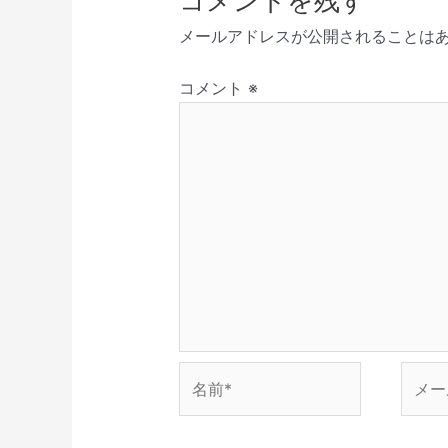
コメントを残す
新
開
で
き
ド
シ
し
き
開
ま
ウ
メールアドレスが公開されることは
い
ま
き
す
で
ョ
ウ
す
ま
)
開
ィ
)
す
き
ン
ン
)
ま
コメント
※
ド
す
ウ
)
で
開
き
ま
す
)
名
メ
前
ー
*
ル