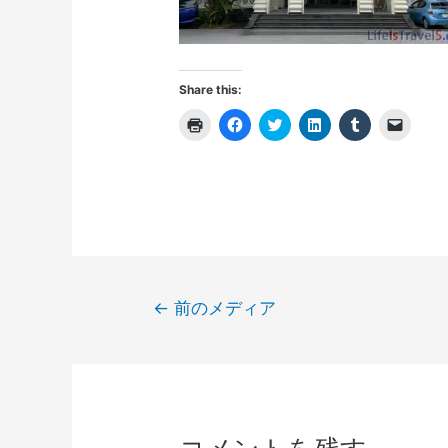
Share this:
ク
F
ク
ク
ク
ク
リ
a
リ
リ
リ
リ
ッ
c
ッ
ッ
ッ
ッ
ク
e
ク
ク
ク
ク
し
b
し
し
し
し
て
o
て
て
て
て
印
o
T
L
T
友
刷
k
w
i
u
達
(
で
i
n
m
に
新
共
t
k
b
メ
し
有
t
e
l
ー
い
す
e
d
r
ル
ウ
る
r
I
で
で
ィ
に
で
n
共
リ
投
ン
は
共
で
有
ン
←
前のメディア
ド
ク
有
共
(
ク
稿
ウ
リ
(
有
新
を
で
ッ
新
(
し
送
開
ク
し
新
い
信
ナ
き
し
い
し
ウ
(
ま
て
ウ
い
ィ
新
ビ
す
く
ィ
ウ
ン
し
)
だ
ン
ィ
ド
い
ゲ
さ
ド
ン
ウ
ウ
い
ウ
ド
で
ィ
ー
(
で
ウ
開
ン