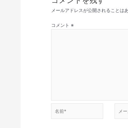
コメントを残す
新
開
で
き
ド
シ
し
き
開
ま
ウ
メールアドレスが公開されることは
い
ま
き
す
で
ョ
ウ
す
ま
)
開
ィ
)
す
き
ン
ン
)
ま
コメント
※
ド
す
ウ
)
で
開
き
ま
す
)
名
メ
前
ー
*
ル