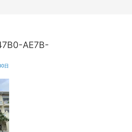
47B0-AE7B-
30日