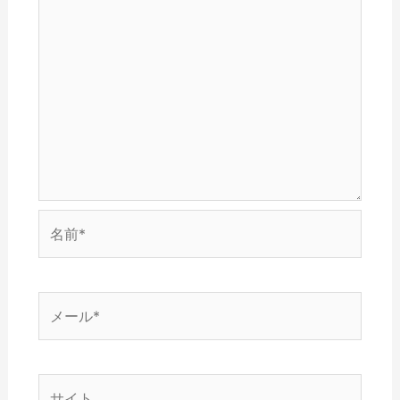
ウ
す
ま
)
開
ィ
)
す
き
ン
)
ま
ド
す
ウ
)
で
開
き
ま
す
)
名
前
*
メ
ー
ル
*
サ