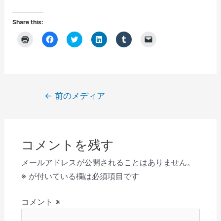
Share this:
ク
F
ク
ク
ク
ク
リ
a
リ
リ
リ
リ
ッ
c
ッ
ッ
ッ
ッ
ク
e
ク
ク
ク
ク
し
b
し
し
し
し
て
o
て
て
て
て
印
o
T
L
T
友
刷
k
w
i
u
達
(
で
i
n
m
に
投
←
前のメディア
新
共
t
k
b
メ
し
有
t
e
l
ー
稿
い
す
e
d
r
ル
ウ
る
r
I
で
で
ナ
ィ
に
で
n
共
リ
ン
は
共
で
有
ン
ビ
ド
ク
有
共
(
ク
ウ
リ
(
有
新
を
コメントを残す
で
ゲ
ッ
新
(
し
送
開
ク
し
新
い
信
き
し
い
し
ウ
(
ー
メールアドレスが公開されることはありません。
ま
て
ウ
い
ィ
新
す
く
ィ
ウ
ン
し
シ
※
が付いている欄は必須項目です
)
だ
ン
ィ
ド
い
さ
ド
ン
ウ
ウ
ョ
い
ウ
ド
で
ィ
(
で
ウ
開
ン
コメント
※
ン
新
開
で
き
ド
し
き
開
ま
ウ
い
ま
き
す
で