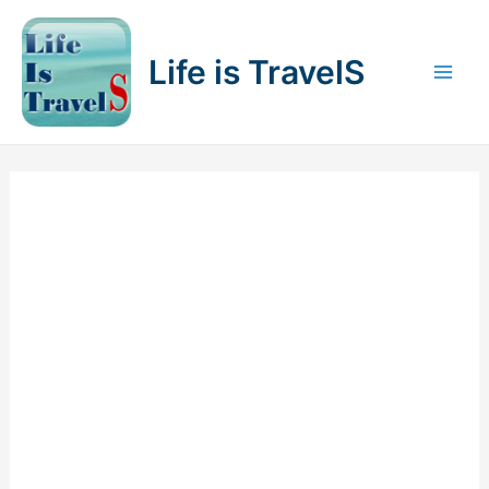
内
容
Life is TravelS
を
Mai
ス
キ
Men
ッ
プ