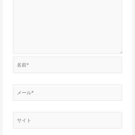
ウ
)
で
開
き
ま
す
)
名
前
*
メ
ー
ル
*
サ
イ
ト