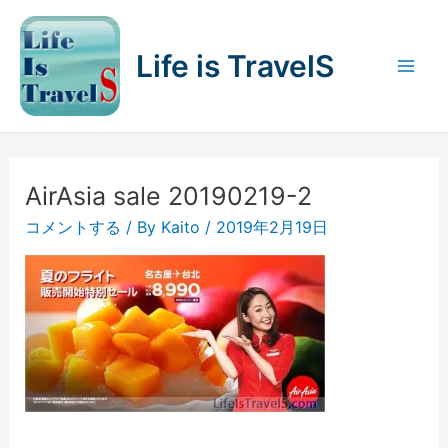
内
容
Life is TravelS
を
Mai
ス
キ
Men
ッ
プ
AirAsia sale 20190219-2
コメントする
/ By
Kaito
/
2019年2月19日