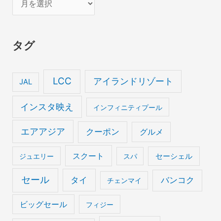
ー
カ
タグ
イ
ブ
LCC
アイランドリゾート
JAL
インスタ映え
インフィニティプール
エアアジア
クーポン
グルメ
スクート
セーシェル
ジュエリー
スパ
セール
タイ
バンコク
チェンマイ
ビッグセール
フィジー