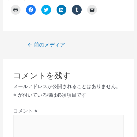
ク
F
ク
ク
ク
ク
リ
a
リ
リ
リ
リ
ッ
c
ッ
ッ
ッ
ッ
ク
e
ク
ク
ク
ク
し
b
し
し
し
し
て
o
て
て
て
て
印
o
T
L
T
友
刷
k
w
i
u
達
(
で
i
n
m
に
投
←
前のメディア
新
共
t
k
b
メ
し
有
t
e
l
ー
稿
い
す
e
d
r
ル
ウ
る
r
I
で
で
ナ
ィ
に
で
n
共
リ
ン
は
共
で
有
ン
ビ
ド
ク
有
共
(
ク
ウ
リ
(
有
新
を
コメントを残す
で
ゲ
ッ
新
(
し
送
開
ク
し
新
い
信
き
し
い
し
ウ
(
ー
メールアドレスが公開されることはありません。
ま
て
ウ
い
ィ
新
す
く
ィ
ウ
ン
し
シ
※
が付いている欄は必須項目です
)
だ
ン
ィ
ド
い
さ
ド
ン
ウ
ウ
ョ
い
ウ
ド
で
ィ
(
で
ウ
開
ン
コメント
※
ン
新
開
で
き
ド
し
き
開
ま
ウ
い
ま
き
す
で
ウ
す
ま
)
開
ィ
)
す
き
ン
)
ま
ド
す