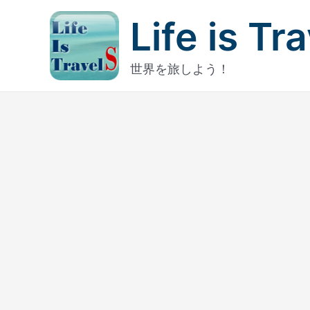
内
Life is Tr
容
を
ス
世界を旅しよう！
キ
ッ
プ