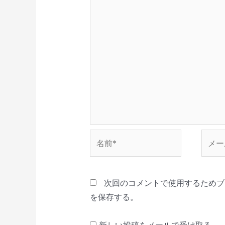
で
開
き
ま
す
)
名
メ
前
ー
*
ル
*
次回のコメントで使用するためブ
を保存する。