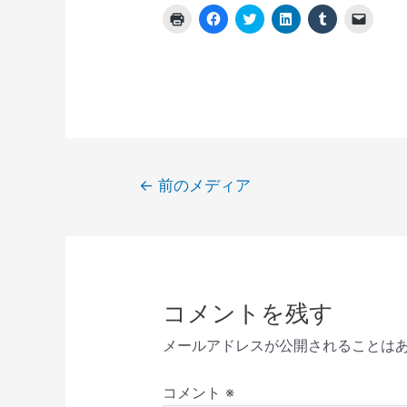
ク
F
ク
ク
ク
ク
リ
a
リ
リ
リ
リ
ッ
c
ッ
ッ
ッ
ッ
ク
e
ク
ク
ク
ク
し
b
し
し
し
し
て
o
て
て
て
て
印
o
T
L
T
友
刷
k
w
i
u
達
(
で
i
n
m
に
新
共
t
k
b
メ
し
有
t
e
l
ー
い
す
e
d
r
ル
ウ
る
r
I
で
で
ィ
に
で
n
共
リ
投
ン
は
共
で
有
ン
←
前のメディア
ド
ク
有
共
(
ク
稿
ウ
リ
(
有
新
を
で
ッ
新
(
し
送
開
ク
し
新
い
信
ナ
き
し
い
し
ウ
(
ま
て
ウ
い
ィ
新
ビ
す
く
ィ
ウ
ン
し
)
だ
ン
ィ
ド
い
ゲ
さ
ド
ン
ウ
ウ
い
ウ
ド
で
ィ
ー
コメントを残す
(
で
ウ
開
ン
新
開
で
き
ド
シ
し
き
開
ま
ウ
メールアドレスが公開されることは
い
ま
き
す
で
ョ
ウ
す
ま
)
開
ィ
)
す
き
ン
ン
)
ま
コメント
※
ド
す
ウ
)