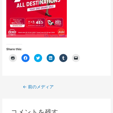
Share this:
ク
F
ク
ク
ク
ク
リ
a
リ
リ
リ
リ
ッ
c
ッ
ッ
ッ
ッ
ク
e
ク
ク
ク
ク
し
b
し
し
し
し
て
o
て
て
て
て
印
o
T
L
T
友
刷
k
w
i
u
達
(
で
i
n
m
に
投
←
前のメディア
新
共
t
k
b
メ
し
有
t
e
l
ー
稿
い
す
e
d
r
ル
ウ
る
r
I
で
で
ナ
ィ
に
で
n
共
リ
ン
は
共
で
有
ン
ビ
ド
ク
有
共
(
ク
ウ
リ
(
有
新
を
コメントを残す
で
ッ
新
(
し
送