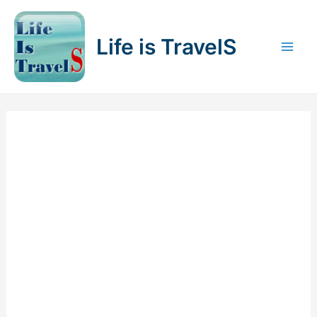
内
容
Life is TravelS
を
Mai
ス
キ
Men
ッ
プ