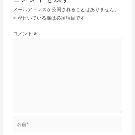
ゲ
開
ク
し
新
い
信
き
し
い
し
ウ
(
ー
メールアドレスが公開されることはありません。
ま
て
ウ
い
ィ
新
す
く
ィ
ウ
ン
し
シ
※
が付いている欄は必須項目です
)
だ
ン
ィ
ド
い
さ
ド
ン
ウ
ウ
ョ
い
ウ
ド
で
ィ
(
で
ウ
開
ン
コメント
※
ン
新
開
で
き
ド
し
き
開
ま
ウ
い
ま
き
す
で
ウ
す
ま
)
開
ィ
)
す
き
ン
)
ま
ド
す
ウ
)
で
開
き
ま
す
)
名
前