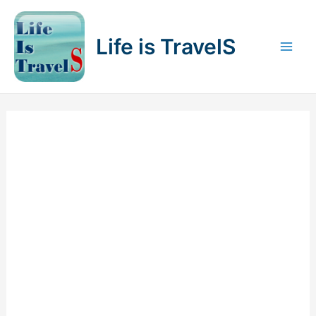
内
容
Life is TravelS
を
Mai
ス
キ
Men
ッ
プ