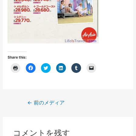
Share this:
ク
F
ク
ク
ク
ク
リ
a
リ
リ
リ
リ
ッ
c
ッ
ッ
ッ
ッ
ク
e
ク
ク
ク
ク
し
b
し
し
し
し
て
o
て
て
て
て
印
o
T
L
T
友
刷
k
w
i
u
達
(
で
i
n
m
に
投
←
前のメディア
新
共
t
k
b
メ
し
有
t
e
l
ー
稿
い
す
e
d
r
ル
ウ
る
r
I
で
で
ナ
ィ
に
で
n
共
リ
ン
は
共
で
有
ン
ビ
ド
ク
有
共
(
ク
ウ
リ
(
有
新
を
コメントを残す
で
ゲ
ッ
新
(
し
送