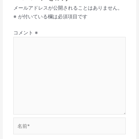
開
ク
し
新
い
信
き
し
い
し
ウ
(
ー
メールアドレスが公開されることはありません。
ま
て
ウ
い
ィ
新
す
く
ィ
ウ
ン
し
シ
※
が付いている欄は必須項目です
)
だ
ン
ィ
ド
い
さ
ド
ン
ウ
ウ
ョ
い
ウ
ド
で
ィ
(
で
ウ
開
ン
コメント
※
ン
新
開
で
き
ド
し
き
開
ま
ウ
い
ま
き
す
で
ウ
す
ま
)
開
ィ
)
す
き
ン
)
ま
ド
す
ウ
)
で
開
き
ま
す
)
名
前