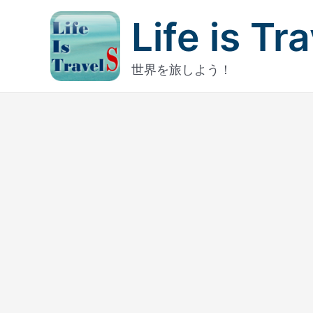
内
Life is Tr
容
を
ス
世界を旅しよう！
キ
ッ
プ