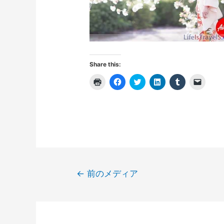
Share this:
ク
F
ク
ク
ク
ク
リ
a
リ
リ
リ
リ
ッ
c
ッ
ッ
ッ
ッ
ク
e
ク
ク
ク
ク
し
b
し
し
し
し
て
o
て
て
て
て
印
o
T
L
T
友
刷
k
w
i
u
達
(
で
i
n
m
に
新
共
t
k
b
メ
し
有
t
e
l
ー
い
す
e
d
r
ル
ウ
る
r
I
で
で
ィ
に
で
n
共
リ
投
ン
は
共
で
有
ン
←
前のメディア
ド
ク
有
共
(
ク
稿
ウ
リ
(
有
新
を
で
ッ
新
(
し
送
開
ク
し
新
い
信
ナ
き
し
い
し
ウ
(
ま
て
ウ
い
ィ
新
ビ
す
く
ィ
ウ
ン
し
)
だ
ン
ィ
ド
い