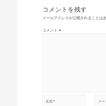
ゲ
さ
ド
ン
ウ
ウ
い
ウ
ド
で
ィ
ー
コメントを残す
(
で
ウ
開
ン
新
開
で
き
ド
シ
し
き
開
ま
ウ
メールアドレスが公開されることは
い
ま
き
す
で
ョ
ウ
す
ま
)
開
ィ
)
す
き
ン
ン
)
ま
コメント
※
ド
す
ウ
)
で
開
き
ま
す
)
名
メ
前
ー