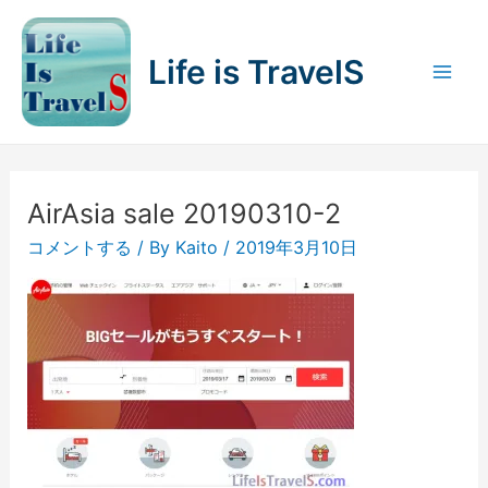
内
容
Life is TravelS
を
Mai
ス
キ
Men
ッ
プ
AirAsia sale 20190310-2
コメントする
/ By
Kaito
/
2019年3月10日