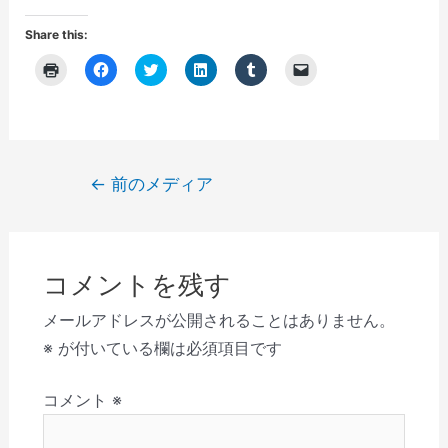
Share this:
ク
F
ク
ク
ク
ク
リ
a
リ
リ
リ
リ
ッ
c
ッ
ッ
ッ
ッ
ク
e
ク
ク
ク
ク
し
b
し
し
し
し
て
o
て
て
て
て
印
o
T
L
T
友
刷
k
w
i
u
達
(
で
i
n
m
に
投
←
前のメディア
新
共
t
k
b
メ
し
有
t
e
l
ー
稿
い
す
e
d
r
ル
ウ
る
r
I
で
で
ナ
ィ
に
で
n
共
リ
ン
は
共
で
有
ン
ビ
ド
ク
有
共
(
ク
ウ
リ
(
有
新
を
コメントを残す
で
ゲ
ッ
新
(
し
送
開
ク
し
新
い
信
き
し
い
し
ウ
(
ー
メールアドレスが公開されることはありません。
ま
て
ウ
い
ィ
新
す
く
ィ
ウ
ン
し
シ
※
が付いている欄は必須項目です
)
だ
ン
ィ
ド
い
さ
ド
ン
ウ
ウ
ョ
い
ウ
ド
で
ィ
(
で
ウ
開
ン
コメント
※
ン
新
開
で
き
ド
し
き
開
ま
ウ
い
ま
き
す
で
ウ
す
ま
)
開