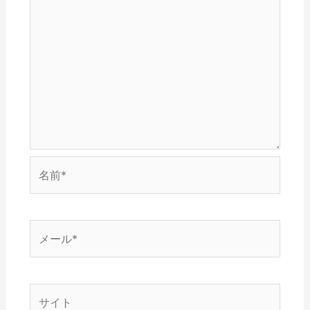
ィ
)
す
き
ン
)
ま
ド
す
ウ
)
で
開
き
ま
す
)
名
前
*
メ
ー
ル
*
サ