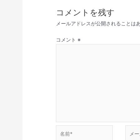
ゲ
さ
ド
ン
ウ
ウ
い
ウ
ド
で
ィ
ー
コメントを残す
(
で
ウ
開
ン
新
開
で
き
ド
シ
し
き
開
ま
ウ
メールアドレスが公開されることは
い
ま
き
す
で
ョ
ウ
す
ま
)
開
ィ
)
す
き
ン
ン
)
ま
コメント
※
ド
す
ウ
)
で
開
き
ま
す
)
名
メ
前
ー