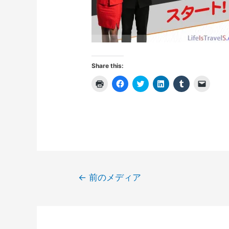
Share this:
ク
F
ク
ク
ク
ク
リ
a
リ
リ
リ
リ
ッ
c
ッ
ッ
ッ
ッ
ク
e
ク
ク
ク
ク
し
b
し
し
し
し
て
o
て
て
て
て
印
o
T
L
T
友
刷
k
w
i
u
達
(
で
i
n
m
に
新
共
t
k
b
メ
し
有
t
e
l
ー
い
す
e
d
r
ル
ウ
る
r
I
で
で
ィ
に
で
n
共
リ
投
ン
は
共
で
有
ン
←
前のメディア
ド
ク
有
共
(
ク
稿
ウ
リ
(
有
新
を
で
ッ
新
(
し
送
開
ク
し
新
い
信
ナ
き
し
い
し
ウ
(
ま
て
ウ
い
ィ
新
ビ
す
く
ィ
ウ
ン
し
)
だ
ン
ィ
ド
い