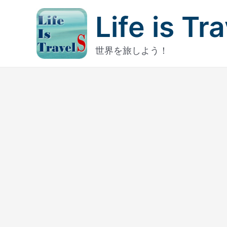
内
Life is Tr
容
を
ス
世界を旅しよう！
キ
ッ
プ