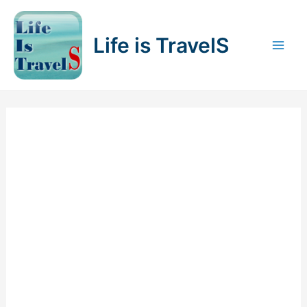
内
容
Life is TravelS
を
Mai
ス
キ
Men
ッ
プ