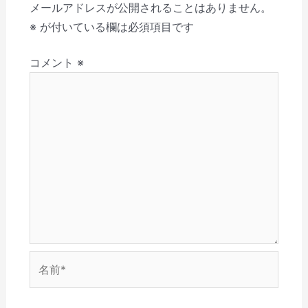
き
し
い
し
ウ
(
ー
メールアドレスが公開されることはありません。
ま
て
ウ
い
ィ
新
す
く
ィ
ウ
ン
し
シ
※
が付いている欄は必須項目です
)
だ
ン
ィ
ド
い
さ
ド
ン
ウ
ウ
ョ
い
ウ
ド
で
ィ
(
で
ウ
開
ン
コメント
※
ン
新
開
で
き
ド
し
き
開
ま
ウ
い
ま
き
す
で
ウ
す
ま
)
開
ィ
)
す
き
ン
)
ま
ド
す
ウ
)
で
開
き
ま
す
)
名
前
*