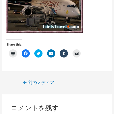
Share this:
ク
F
ク
ク
ク
ク
リ
a
リ
リ
リ
リ
ッ
c
ッ
ッ
ッ
ッ
ク
e
ク
ク
ク
ク
し
b
し
し
し
し
て
o
て
て
て
て
印
o
T
L
T
友
刷
k
w
i
u
達
(
で
i
n
m
に
投
←
前のメディア
新
共
t
k
b
メ
し
有
t
e
l
ー
稿
い
す
e
d
r
ル
ウ
る
r
I
で
で
ナ
ィ
に
で
n
共
リ
ン
は
共
で
有
ン
ビ
ド
ク
有
共
(
ク
ウ
リ
(
有
新
を
コメントを残す
で
ゲ
ッ
新
(
し
送
開
ク
し
新
い
信