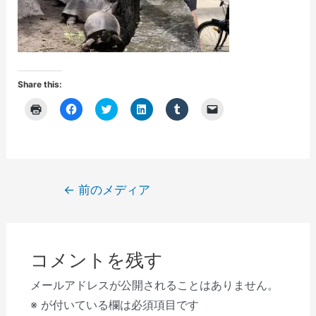
Share this:
ク
F
ク
ク
ク
ク
リ
a
リ
リ
リ
リ
ッ
c
ッ
ッ
ッ
ッ
ク
e
ク
ク
ク
ク
し
b
し
し
し
し
て
o
て
て
て
て
印
o
T
L
T
友
刷
k
w
i
u
達
(
で
i
n
m
に
投
←
前のメディア
新
共
t
k
b
メ
し
有
t
e
l
ー
稿
い
す
e
d
r
ル
ウ
る
r
I
で
で
ナ
ィ
に
で
n
共
リ
ン
は
共
で
有
ン
ビ
ド
ク
有
共
(
ク
ウ
リ
(
有
新
を
コメントを残す
で
ゲ
ッ
新
(
し
送
開
ク
し
新
い
信
き
し
い
し
ウ
(
ー
メールアドレスが公開されることはありません。
ま
て
ウ
い
ィ
新
す
く
ィ
ウ
ン
し
シ
※
が付いている欄は必須項目です
)
だ
ン
ィ
ド
い