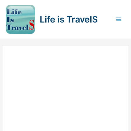
内
容
Life is TravelS
を
Mai
ス
キ
Men
ッ
プ