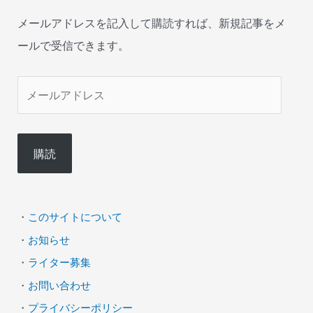
メールアドレスを記入して購読すれば、新規記事をメ
ールで受信できます。
メ
ー
ル
購読
ア
ド
レ
・
このサイトについて
ス
・
お知らせ
・
ライター募集
・
お問い合わせ
・
プライバシーポリシー