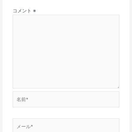
さ
ド
ン
ウ
ウ
ョ
い
ウ
ド
で
ィ
(
で
ウ
開
ン
コメント
※
ン
新
開
で
き
ド
し
き
開
ま
ウ
い
ま
き
す
で
ウ
す
ま
)
開
ィ
)
す
き
ン
)
ま
ド
す
ウ
)
で
開
き
ま
す
)
名
前
*
メ
ー