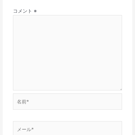
さ
ド
ン
ウ
ウ
ョ
い
ウ
ド
で
ィ
(
で
ウ
開
ン
コメント
※
ン
新
開
で
き
ド
し
き
開
ま
ウ
い
ま
き
す
で
ウ
す
ま
)
開
ィ
)
す
き
ン
)
ま
ド
す
ウ
)
で
開
き
ま
す
)
名
前
*
メ
ー