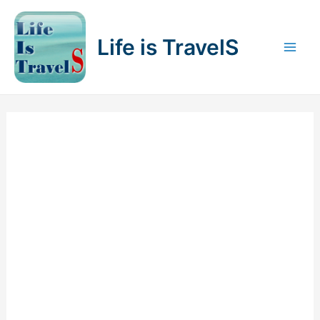
内
容
Life is TravelS
を
Mai
ス
キ
Men
ッ
プ