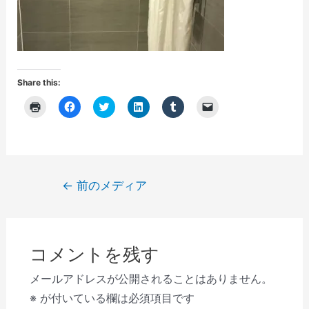
Share this:
ク
F
ク
ク
ク
ク
リ
a
リ
リ
リ
リ
ッ
c
ッ
ッ
ッ
ッ
ク
e
ク
ク
ク
ク
し
b
し
し
し
し
て
o
て
て
て
て
印
o
T
L
T
友
刷
k
w
i
u
達
(
で
i
n
m
に
投
←
前のメディア
新
共
t
k
b
メ
し
有
t
e
l
ー
稿
い
す
e
d
r
ル
ウ
る
r
I
で
で
ナ
ィ
に
で
n
共
リ
ン
は
共
で
有
ン
ビ
ド
ク
有
共
(
ク
ウ
リ
(
有
新
を
コメントを残す
で
ゲ
ッ
新
(
し
送
開
ク
し
新
い
信
き
し
い
し
ウ
(
ー
メールアドレスが公開されることはありません。
ま
て
ウ
い
ィ
新
す
く
ィ
ウ
ン
し
シ
※
が付いている欄は必須項目です
)
だ
ン
ィ
ド
い