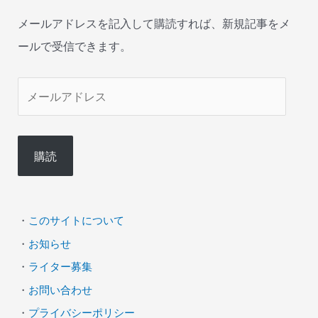
メールアドレスを記入して購読すれば、新規記事をメ
ールで受信できます。
メ
ー
ル
購読
ア
ド
レ
・
このサイトについて
ス
・
お知らせ
・
ライター募集
・
お問い合わせ
・
プライバシーポリシー