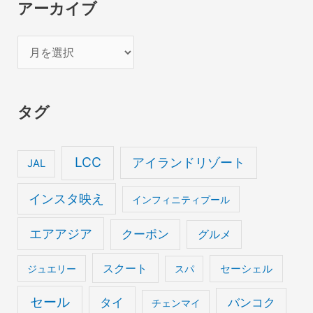
アーカイブ
ア
ー
カ
タグ
イ
ブ
LCC
アイランドリゾート
JAL
インスタ映え
インフィニティプール
エアアジア
クーポン
グルメ
スクート
セーシェル
ジュエリー
スパ
セール
タイ
バンコク
チェンマイ