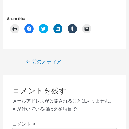
Share this:
ク
F
ク
ク
ク
ク
リ
a
リ
リ
リ
リ
ッ
c
ッ
ッ
ッ
ッ
ク
e
ク
ク
ク
ク
し
b
し
し
し
し
て
o
て
て
て
て
印
o
T
L
T
友
刷
k
w
i
u
達
(
で
i
n
m
に
投
←
前のメディア
新
共
t
k
b
メ
し
有
t
e
l
ー
稿
い
す
e
d
r
ル
ウ
る
r
I
で
で
ナ
ィ
に
で
n
共
リ
ン
は
共
で
有
ン
ビ
ド
ク
有
共
(
ク
ウ
リ
(
有
新
を
コメントを残す
で
ゲ
ッ
新
(
し
送
開
ク
し
新
い
信
き
し
い
し
ウ
(
ー
メールアドレスが公開されることはありません。
ま
て
ウ
い
ィ
新
す
く
ィ
ウ
ン
し
シ
※
が付いている欄は必須項目です
)
だ
ン
ィ
ド
い
さ
ド
ン
ウ
ウ
ョ
い
ウ
ド
で
ィ
(
で
ウ
開
ン
コメント
※
ン
新
開
で
き
ド