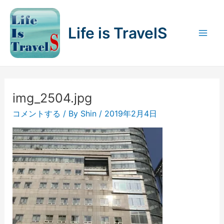
内
容
Life is TravelS
を
Mai
ス
キ
Men
ッ
プ
img_2504.jpg
コメントする
/ By
Shin
/
2019年2月4日