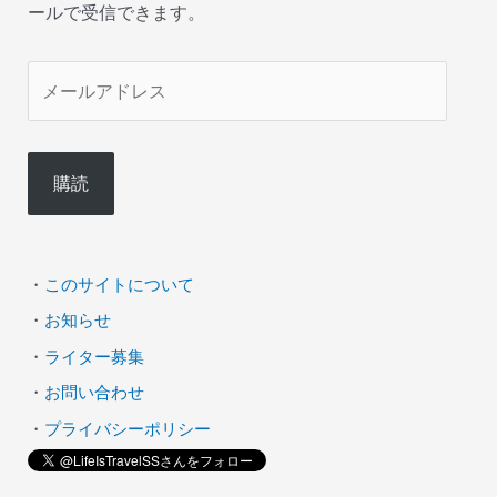
ールで受信できます。
メ
ー
ル
購読
ア
ド
レ
・
このサイトについて
ス
・
お知らせ
・
ライター募集
・
お問い合わせ
・
プライバシーポリシー