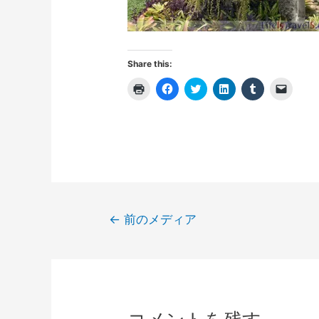
Share this:
ク
F
ク
ク
ク
ク
リ
a
リ
リ
リ
リ
ッ
c
ッ
ッ
ッ
ッ
ク
e
ク
ク
ク
ク
し
b
し
し
し
し
て
o
て
て
て
て
印
o
T
L
T
友
刷
k
w
i
u
達
(
で
i
n
m
に
新
共
t
k
b
メ
し
有
t
e
l
ー
い
す
e
d
r
ル
ウ
る
r
I
で
で
ィ
に
で
n
共
リ
投
ン
は
共
で
有
ン
←
前のメディア
ド
ク
有
共
(
ク
稿
ウ
リ
(
有
新
を
で
ッ
新
(
し
送
開
ク
し
新
い
信
ナ
き
し
い
し
ウ
(
ま
て
ウ
い
ィ
新
ビ
す
く
ィ
ウ
ン
し
)
だ
ン
ィ
ド
い
ゲ
さ
ド
ン
ウ
ウ
い
ウ
ド
で
ィ
ー
(
で
ウ
開
ン