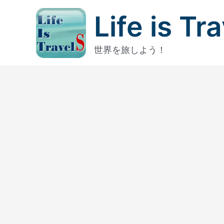
内
Life is Tr
容
を
ス
世界を旅しよう！
キ
ッ
プ