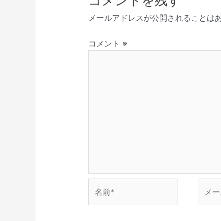
コメントを残す
新
開
で
き
ド
シ
し
き
開
ま
ウ
メールアドレスが公開されることは
い
ま
き
す
で
ョ
ウ
す
ま
)
開
ィ
)
す
き
ン
ン
)
ま
コメント
※
ド
す
ウ
)
で
開
き
ま
す
)
名
メ
前
ー
*
ル