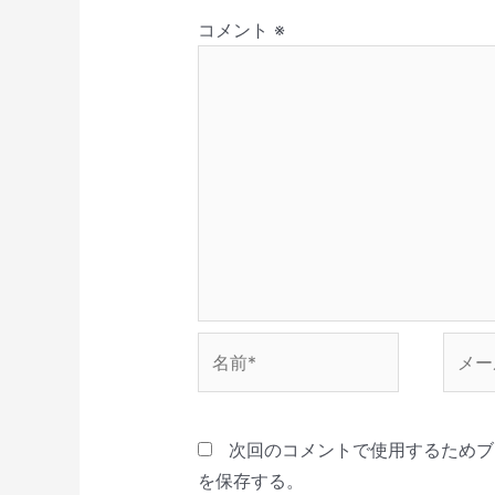
ィ
)
す
き
ン
ン
)
ま
コメント
※
ド
す
ウ
)
で
開
き
ま
す
)
名
メ
前
ー
*
ル
*
次回のコメントで使用するためブ
を保存する。