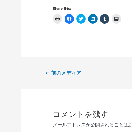
Share this:
ク
F
ク
ク
ク
ク
リ
a
リ
リ
リ
リ
ッ
c
ッ
ッ
ッ
ッ
ク
e
ク
ク
ク
ク
し
b
し
し
し
し
て
o
て
て
て
て
印
o
T
L
T
友
刷
k
w
i
u
達
(
で
i
n
m
に
新
共
t
k
b
メ
し
有
t
e
l
ー
い
す
e
d
r
ル
ウ
る
r
I
で
で
ィ
に
で
n
共
リ
投
ン
は
共
で
有
ン
←
前のメディア
ド
ク
有
共
(
ク
稿
ウ
リ
(
有
新
を
で
ッ
新
(
し
送
開
ク
し
新
い
信
ナ
き
し
い
し
ウ
(
ま
て
ウ
い
ィ
新
ビ
す
く
ィ
ウ
ン
し
)
だ
ン
ィ
ド
い
ゲ
さ
ド
ン
ウ
ウ
い
ウ
ド
で
ィ
ー
コメントを残す
(
で
ウ
開
ン
新
開
で
き
ド
シ
し
き
開
ま
ウ
メールアドレスが公開されることは
い
ま
き
す
で
ョ
ウ
す
ま
)
開