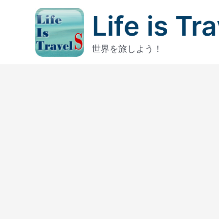
内
Life is Tr
容
を
ス
世界を旅しよう！
キ
ッ
プ