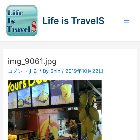
内
容
Life is TravelS
を
Mai
ス
キ
Men
ッ
プ
img_9061.jpg
コメントする
/ By
Shin
/
2019年10月22日