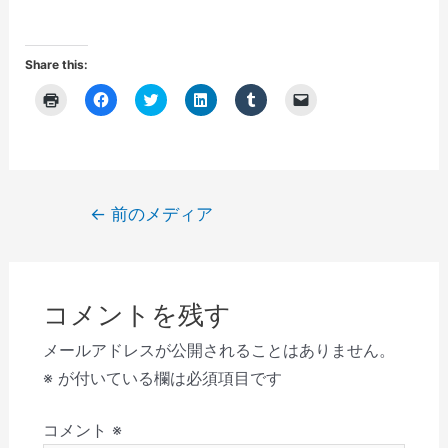
Share this:
ク
F
ク
ク
ク
ク
リ
a
リ
リ
リ
リ
ッ
c
ッ
ッ
ッ
ッ
ク
e
ク
ク
ク
ク
し
b
し
し
し
し
て
o
て
て
て
て
印
o
T
L
T
友
刷
k
w
i
u
達
(
で
i
n
m
に
投
←
前のメディア
新
共
t
k
b
メ
し
有
t
e
l
ー
稿
い
す
e
d
r
ル
ウ
る
r
I
で
で
ナ
ィ
に
で
n
共
リ
ン
は
共
で
有
ン
ビ
ド
ク
有
共
(
ク
ウ
リ
(
有
新
を
コメントを残す
で
ゲ
ッ
新
(
し
送
開
ク
し
新
い
信
き
し
い
し
ウ
(
ー
メールアドレスが公開されることはありません。
ま
て
ウ
い
ィ
新
す
く
ィ
ウ
ン
し
シ
※
が付いている欄は必須項目です
)
だ
ン
ィ
ド
い
さ
ド
ン
ウ
ウ
ョ
い
ウ
ド
で
ィ
(
で
ウ
開
ン
コメント
※
ン
新
開
で
き
ド