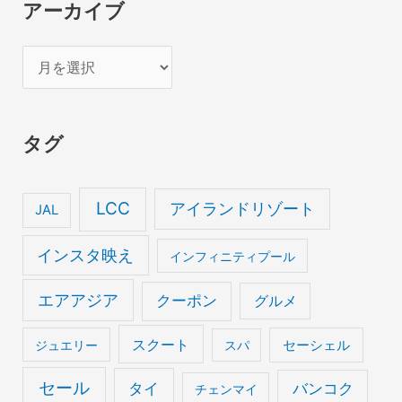
アーカイブ
ア
ー
カ
タグ
イ
ブ
LCC
アイランドリゾート
JAL
インスタ映え
インフィニティプール
エアアジア
クーポン
グルメ
スクート
セーシェル
ジュエリー
スパ
セール
タイ
バンコク
チェンマイ