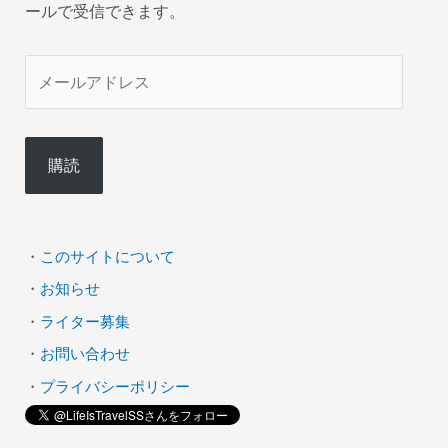
ールで受信できます。
メ
ー
ル
購読
ア
ド
レ
・
このサイトについて
ス
・
お知らせ
・
ライター募集
・
お問い合わせ
・
プライバシーポリシー