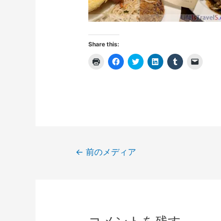
Share this:
ク
F
ク
ク
ク
ク
リ
a
リ
リ
リ
リ
ッ
c
ッ
ッ
ッ
ッ
ク
e
ク
ク
ク
ク
し
b
し
し
し
し
て
o
て
て
て
て
印
o
T
L
T
友
刷
k
w
i
u
達
(
で
i
n
m
に
新
共
t
k
b
メ
し
有
t
e
l
ー
い
す
e
d
r
ル
ウ
る
r
I
で
で
ィ
に
で
n
共
リ
投
ン
は
共
で
有
ン
←
前のメディア
ド
ク
有
共
(
ク
稿
ウ
リ
(
有
新
を
で
ッ
新
(
し
送
開
ク
し
新
い
信
ナ
き
し
い
し
ウ
(
ま
て
ウ
い
ィ
新
ビ
す
く
ィ
ウ
ン
し
)
だ
ン
ィ
ド
い
ゲ
さ
ド
ン
ウ
ウ
い
ウ
ド
で
ィ
ー
(
で
ウ
開
ン