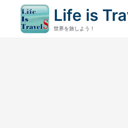
内
Life is Tr
容
を
ス
世界を旅しよう！
キ
ッ
プ