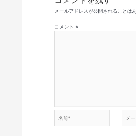
コメントを残す
新
開
で
き
ド
シ
し
き
開
ま
ウ
メールアドレスが公開されることは
い
ま
き
す
で
ョ
ウ
す
ま
)
開
ィ
)
す
き
ン
ン
)
ま
コメント
※
ド
す
ウ
)
で
開
き
ま
す
)
名
メ
前
ー
*
ル