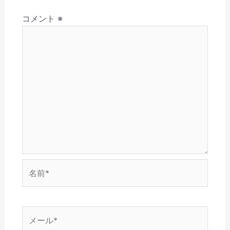
さ
ド
ン
ウ
ウ
ョ
い
ウ
ド
で
ィ
(
で
ウ
開
ン
コメント
※
ン
新
開
で
き
ド
し
き
開
ま
ウ
い
ま
き
す
で
ウ
す
ま
)
開
ィ
)
す
き
ン
)
ま
ド
す
ウ
)
で
開
き
ま
す
)
名
前
*
メ
ー