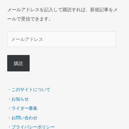
メールアドレスを記入して購読すれば、新規記事をメ
ールで受信できます。
メ
ー
ル
購読
ア
ド
レ
・
このサイトについて
ス
・
お知らせ
・
ライター募集
・
お問い合わせ
・
プライバシーポリシー