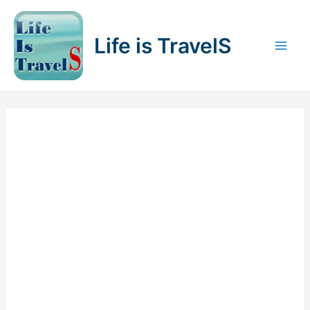
内
容
Life is TravelS
を
Mai
ス
キ
Men
ッ
プ