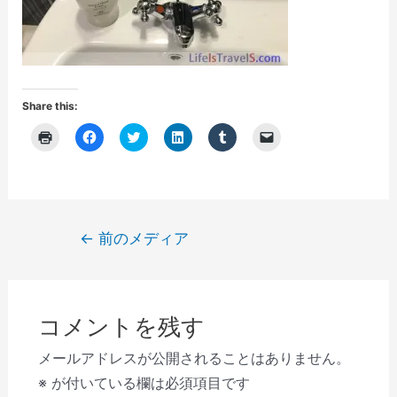
Share this:
ク
F
ク
ク
ク
ク
リ
a
リ
リ
リ
リ
ッ
c
ッ
ッ
ッ
ッ
ク
e
ク
ク
ク
ク
し
b
し
し
し
し
て
o
て
て
て
て
印
o
T
L
T
友
刷
k
w
i
u
達
(
で
i
n
m
に
投
←
前のメディア
新
共
t
k
b
メ
し
有
t
e
l
ー
稿
い
す
e
d
r
ル
ウ
る
r
I
で
で
ナ
ィ
に
で
n
共
リ
ン
は
共
で
有
ン
ビ
ド
ク
有
共
(
ク
ウ
リ
(
有
新
を
コメントを残す
で
ゲ
ッ
新
(
し
送
開
ク
し
新
い
信
き
し
い
し
ウ
(
ー
メールアドレスが公開されることはありません。
ま
て
ウ
い
ィ
新
す
く
ィ
ウ
ン
し
シ
※
が付いている欄は必須項目です
)
だ
ン
ィ
ド
い