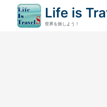
内
Life is Tr
容
を
ス
世界を旅しよう！
キ
ッ
プ