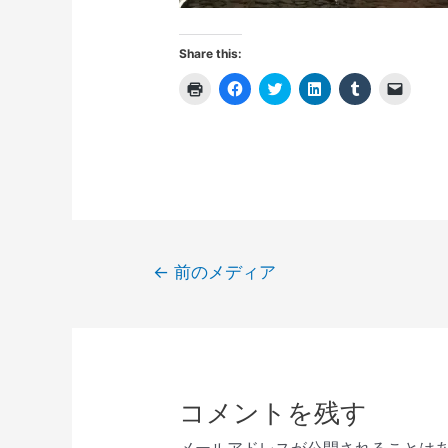
Share this:
ク
F
ク
ク
ク
ク
リ
a
リ
リ
リ
リ
ッ
c
ッ
ッ
ッ
ッ
ク
e
ク
ク
ク
ク
し
b
し
し
し
し
て
o
て
て
て
て
印
o
T
L
T
友
刷
k
w
i
u
達
(
で
i
n
m
に
新
共
t
k
b
メ
し
有
t
e
l
ー
い
す
e
d
r
ル
ウ
る
r
I
で
で
ィ
に
で
n
共
リ
投
ン
は
共
で
有
ン
←
前のメディア
ド
ク
有
共
(
ク
稿
ウ
リ
(
有
新
を
で
ッ
新
(
し
送
開
ク
し
新
い
信
ナ
き
し
い
し
ウ
(
ま
て
ウ
い
ィ
新
ビ
す
く
ィ
ウ
ン
し
)
だ
ン
ィ
ド
い
ゲ
さ
ド
ン
ウ
ウ
い
ウ
ド
で
ィ
ー
コメントを残す
(
で
ウ
開
ン
新
開
で
き
ド
シ
し
き
開
ま
ウ