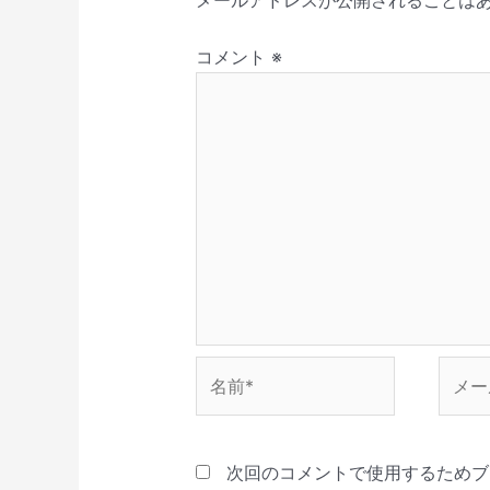
メールアドレスが公開されることは
い
ま
き
す
で
ョ
ウ
す
ま
)
開
ィ
)
す
き
ン
ン
)
ま
コメント
※
ド
す
ウ
)
で
開
き
ま
す
)
名
メ
前
ー
*
ル
*
次回のコメントで使用するためブ