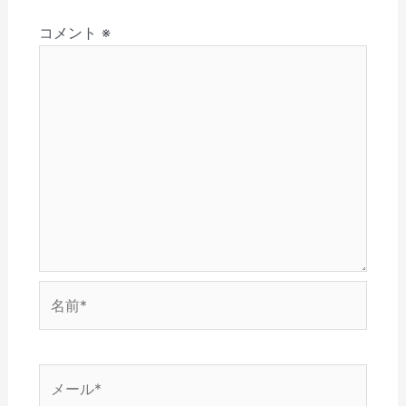
さ
ド
ン
ウ
ウ
ョ
い
ウ
ド
で
ィ
(
で
ウ
開
ン
コメント
※
ン
新
開
で
き
ド
し
き
開
ま
ウ
い
ま
き
す
で
ウ
す
ま
)
開
ィ
)
す
き
ン
)
ま
ド
す
ウ
)
で
開
き
ま
す
)
名
前
*
メ
ー