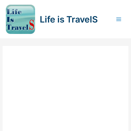
内
容
Life is TravelS
を
Mai
ス
キ
Men
ッ
プ