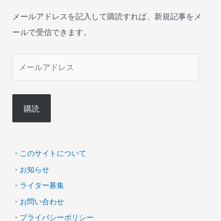
メールアドレスを記入して購読すれば、新規記事をメ
ールで受信できます。
メ
ー
ル
購読
ア
ド
レ
・
このサイトについて
ス
・
お知らせ
・
ライター募集
・
お問い合わせ
・
プライバシーポリシー