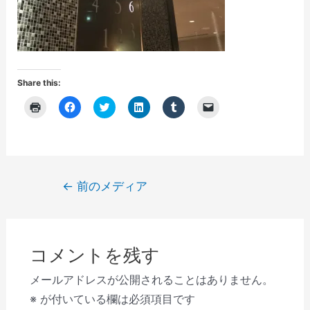
Share this:
ク
F
ク
ク
ク
ク
リ
a
リ
リ
リ
リ
ッ
c
ッ
ッ
ッ
ッ
ク
e
ク
ク
ク
ク
し
b
し
し
し
し
て
o
て
て
て
て
印
o
T
L
T
友
刷
k
w
i
u
達
(
で
i
n
m
に
投
←
前のメディア
新
共
t
k
b
メ
し
有
t
e
l
ー
稿
い
す
e
d
r
ル
ウ
る
r
I
で
で
ナ
ィ
に
で
n
共
リ
ン
は
共
で
有
ン
ビ
ド
ク
有
共
(
ク
ウ
リ
(
有
新
を
コメントを残す
で
ゲ
ッ
新
(
し
送
開
ク
し
新
い
信
き
し
い
し
ウ
(
ー
メールアドレスが公開されることはありません。
ま
て
ウ
い
ィ
新
す
く
ィ
ウ
ン
し
シ
※
が付いている欄は必須項目です
)
だ
ン
ィ
ド
い