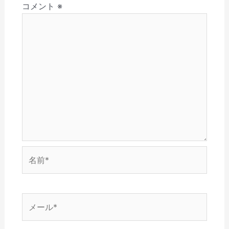
(
で
ウ
開
ン
コメント
※
ン
新
開
で
き
ド
し
き
開
ま
ウ
い
ま
き
す
で
ウ
す
ま
)
開
ィ
)
す
き
ン
)
ま
ド
す
ウ
)
で
開
き
ま
す
)
名
前
*
メ
ー
ル