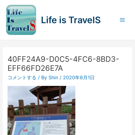
内
容
Life is TravelS
を
Mai
ス
キ
Men
ッ
プ
40FF24A9-D0C5-4FC6-8BD3-
EFF66FD26E7A
コメントする
/ By
Shin
/
2020年8月1日