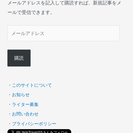
メールアドレスを記入して購読すれば、新規記事をメ
ールで受信できます。
メ
ー
ル
購読
ア
ド
レ
・
このサイトについて
ス
・
お知らせ
・
ライター募集
・
お問い合わせ
・
プライバシーポリシー