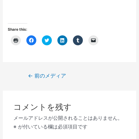
Share this:
ク
F
ク
ク
ク
ク
リ
a
リ
リ
リ
リ
ッ
c
ッ
ッ
ッ
ッ
ク
e
ク
ク
ク
ク
し
b
し
し
し
し
て
o
て
て
て
て
印
o
T
L
T
友
刷
k
w
i
u
達
(
で
i
n
m
に
投
←
前のメディア
新
共
t
k
b
メ
し
有
t
e
l
ー
稿
い
す
e
d
r
ル
ウ
る
r
I
で
で
ナ
ィ
に
で
n
共
リ
ン
は
共
で
有
ン
ビ
ド
ク
有
共
(
ク
ウ
リ
(
有
新
を
コメントを残す
で
ゲ
ッ
新
(
し
送
開
ク
し
新
い
信
き
し
い
し
ウ
(
ー
メールアドレスが公開されることはありません。
ま
て
ウ
い
ィ
新
す
く
ィ
ウ
ン
し
シ
※
が付いている欄は必須項目です
)
だ
ン
ィ
ド
い
さ
ド
ン
ウ
ウ
ョ
い
ウ
ド
で
ィ