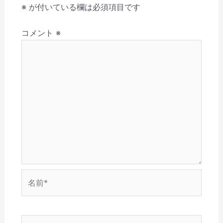
す
く
ィ
ウ
ン
し
シ
※
が付いている欄は必須項目です
)
だ
ン
ィ
ド
い
さ
ド
ン
ウ
ウ
ョ
い
ウ
ド
で
ィ
(
で
ウ
開
ン
コメント
※
ン
新
開
で
き
ド
し
き
開
ま
ウ
い
ま
き
す
で
ウ
す
ま
)
開
ィ
)
す
き
ン
)
ま
ド
す
ウ
)
で
開
き
ま
す
)
名
前
*
メ