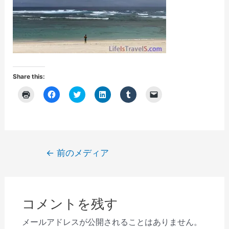
Share this:
ク
F
ク
ク
ク
ク
リ
a
リ
リ
リ
リ
ッ
c
ッ
ッ
ッ
ッ
ク
e
ク
ク
ク
ク
し
b
し
し
し
し
て
o
て
て
て
て
印
o
T
L
T
友
刷
k
w
i
u
達
(
で
i
n
m
に
投
←
前のメディア
新
共
t
k
b
メ
し
有
t
e
l
ー
稿
い
す
e
d
r
ル
ウ
る
r
I
で
で
ナ
ィ
に
で
n
共
リ
ン
は
共
で
有
ン
ビ
ド
ク
有
共
(
ク
ウ
リ
(
有
新
を
コメントを残す
で
ゲ
ッ
新
(
し
送
開
ク
し
新
い
信
き
し
い
し
ウ
(
ー
メールアドレスが公開されることはありません。
ま
て
ウ
い
ィ
新