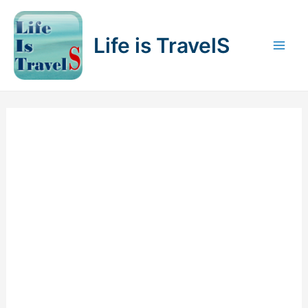
内
容
Life is TravelS
を
Mai
ス
キ
Men
ッ
プ