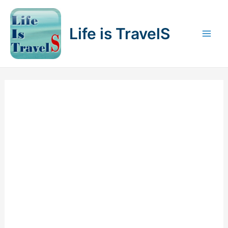
内
容
Life is TravelS
を
Mai
ス
キ
Men
ッ
プ