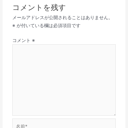
ビ
ド
ク
有
共
(
ク
ウ
リ
(
有
新
を
コメントを残す
で
ゲ
ッ
新
(
し
送
開
ク
し
新
い
信
き
し
い
し
ウ
(
ー
メールアドレスが公開されることはありません。
ま
て
ウ
い
ィ
新
す
く
ィ
ウ
ン
し
シ
※
が付いている欄は必須項目です
)
だ
ン
ィ
ド
い
さ
ド
ン
ウ
ウ
ョ
い
ウ
ド
で
ィ
(
で
ウ
開
ン
コメント
※
ン
新
開
で
き
ド
し
き
開
ま
ウ
い
ま
き
す
で
ウ
す
ま
)
開
ィ
)
す
き
ン
)
ま
ド
す
ウ
)
で
開
き
ま
す
)
名