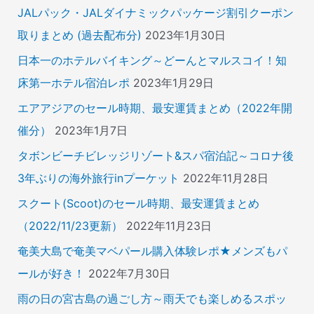
JALパック・JALダイナミックパッケージ割引クーポン
取りまとめ (過去配布分)
2023年1月30日
日本一のホテルバイキング～どーんとマルスコイ！知
床第一ホテル宿泊レポ
2023年1月29日
エアアジアのセール時期、最安運賃まとめ（2022年開
催分）
2023年1月7日
タボンビーチビレッジリゾート&スパ宿泊記～コロナ後
3年ぶりの海外旅行inプーケット
2022年11月28日
スクート(Scoot)のセール時期、最安運賃まとめ
（2022/11/23更新）
2022年11月23日
奄美大島で奄美マベパール購入体験レポ★メンズもパ
ールが好き！
2022年7月30日
雨の日の宮古島の過ごし方～雨天でも楽しめるスポッ