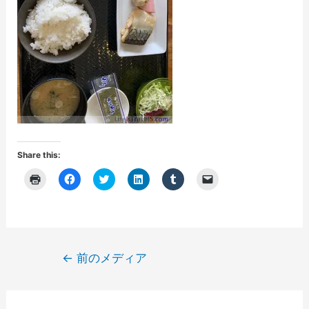
Share this:
ク
F
ク
ク
ク
ク
リ
a
リ
リ
リ
リ
ッ
c
ッ
ッ
ッ
ッ
ク
e
ク
ク
ク
ク
し
b
し
し
し
し
て
o
て
て
て
て
印
o
T
L
T
友
刷
k
w
i
u
達
(
で
i
n
m
に
投
←
前のメディア
新
共
t
k
b
メ
し
有
t
e
l
ー
稿
い
す
e
d
r
ル
ウ
る
r
I
で
で
ナ
ィ
に
で
n
共
リ
ン
は
共
で
有
ン