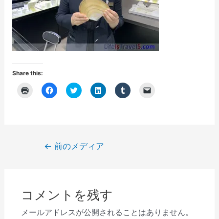
Share this:
ク
F
ク
ク
ク
ク
リ
a
リ
リ
リ
リ
ッ
c
ッ
ッ
ッ
ッ
ク
e
ク
ク
ク
ク
し
b
し
し
し
し
て
o
て
て
て
て
印
o
T
L
T
友
刷
k
w
i
u
達
(
で
i
n
m
に
投
←
前のメディア
新
共
t
k
b
メ
し
有
t
e
l
ー
稿
い
す
e
d
r
ル
ウ
る
r
I
で
で
ナ
ィ
に
で
n
共
リ
ン
は
共
で
有
ン
ビ
ド
ク
有
共
(
ク
ウ
リ
(
有
新
を
コメントを残す
で
ゲ
ッ
新
(
し
送
開
ク
し
新
い
信
き
し
い
し
ウ
(
ー
メールアドレスが公開されることはありません。
ま
て
ウ
い
ィ
新