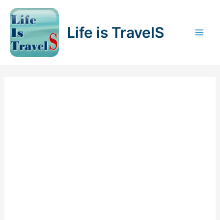
内
容
Life is TravelS
を
Mai
ス
キ
Men
ッ
プ