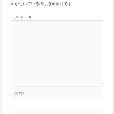
す
く
ィ
ウ
ン
し
シ
※
が付いている欄は必須項目です
)
だ
ン
ィ
ド
い
さ
ド
ン
ウ
ウ
ョ
い
ウ
ド
で
ィ
(
で
ウ
開
ン
コメント
※
ン
新
開
で
き
ド
し
き
開
ま
ウ
い
ま
き
す
で
ウ
す
ま
)
開
ィ
)
す
き
ン
)
ま
ド
す
ウ
)
で
開
き
ま
す
)
名
前
*
メ