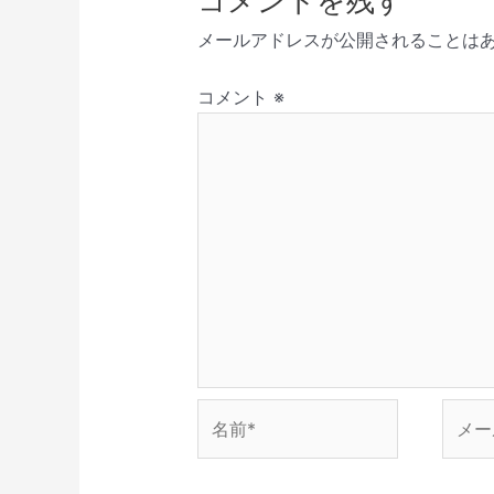
コメントを残す
新
開
で
き
ド
シ
し
き
開
ま
ウ
メールアドレスが公開されることは
い
ま
き
す
で
ョ
ウ
す
ま
)
開
ィ
)
す
き
ン
ン
)
ま
コメント
※
ド
す
ウ
)
で
開
き
ま
す
)
名
メ
前
ー
*
ル