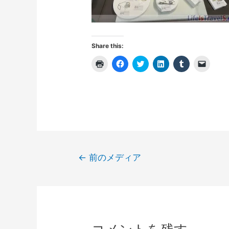
Share this:
ク
F
ク
ク
ク
ク
リ
a
リ
リ
リ
リ
ッ
c
ッ
ッ
ッ
ッ
ク
e
ク
ク
ク
ク
し
b
し
し
し
し
て
o
て
て
て
て
印
o
T
L
T
友
刷
k
w
i
u
達
(
で
i
n
m
に
新
共
t
k
b
メ
し
有
t
e
l
ー
い
す
e
d
r
ル
ウ
る
r
I
で
で
ィ
に
で
n
共
リ
投
ン
は
共
で
有
ン
←
前のメディア
ド
ク
有
共
(
ク
稿
ウ
リ
(
有
新
を
で
ッ
新
(
し
送
開
ク
し
新
い
信
ナ
き
し
い
し
ウ
(
ま
て
ウ
い
ィ
新
ビ
す
く
ィ
ウ
ン
し
)
だ
ン
ィ
ド
い
ゲ
さ
ド
ン
ウ
ウ
い
ウ
ド
で
ィ
ー
(
で
ウ
開
ン