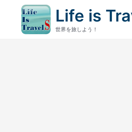
内
Life is Tr
容
を
ス
世界を旅しよう！
キ
ッ
プ