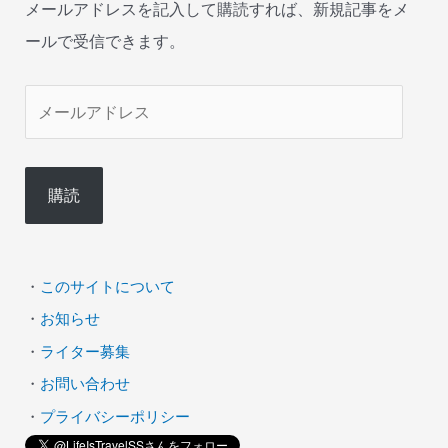
メールアドレスを記入して購読すれば、新規記事をメ
ールで受信できます。
メ
ー
ル
購読
ア
ド
レ
・
このサイトについて
ス
・
お知らせ
・
ライター募集
・
お問い合わせ
・
プライバシーポリシー