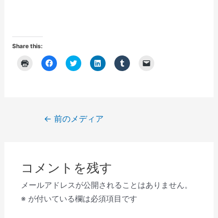
Share this:
ク
F
ク
ク
ク
ク
リ
a
リ
リ
リ
リ
ッ
c
ッ
ッ
ッ
ッ
ク
e
ク
ク
ク
ク
し
b
し
し
し
し
て
o
て
て
て
て
印
o
T
L
T
友
刷
k
w
i
u
達
(
で
i
n
m
に
投
←
前のメディア
新
共
t
k
b
メ
し
有
t
e
l
ー
稿
い
す
e
d
r
ル
ウ
る
r
I
で
で
ナ
ィ
に
で
n
共
リ
ン
は
共
で
有
ン
ビ
ド
ク
有
共
(
ク
ウ
リ
(
有
新
を
コメントを残す
で
ゲ
ッ
新
(
し
送
開
ク
し
新
い
信
き
し
い
し
ウ
(
ー
メールアドレスが公開されることはありません。
ま
て
ウ
い
ィ
新
す
く
ィ
ウ
ン
し
シ
※
が付いている欄は必須項目です
)
だ
ン
ィ
ド
い
さ
ド
ン
ウ
ウ
ョ
い
ウ
ド
で
ィ