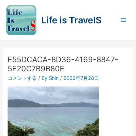
内
容
Life is TravelS
を
Mai
ス
キ
Men
ッ
プ
E55DCACA-8D36-4169-8847-
5E20C7B9B80E
コメントする
/ By
Shin
/
2022年7月28日