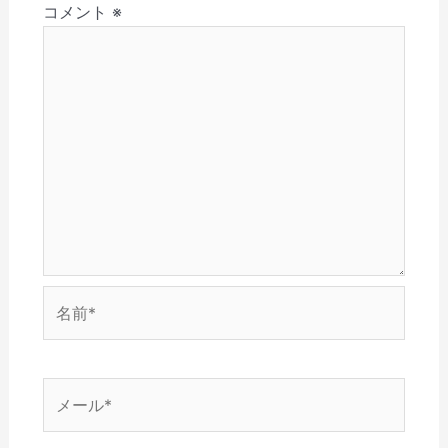
(
で
ウ
開
ン
コメント
※
ン
新
開
で
き
ド
し
き
開
ま
ウ
い
ま
き
す
で
ウ
す
ま
)
開
ィ
)
す
き
ン
)
ま
ド
す
ウ
)
で
開
き
ま
す
)
名
前
*
メ
ー
ル