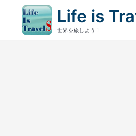
内
Life is Tr
容
を
ス
世界を旅しよう！
キ
ッ
プ