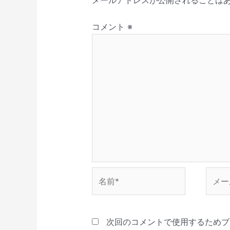
メールアドレスが公開されることは
い
ま
き
す
で
ョ
ウ
す
ま
)
開
ィ
)
す
き
ン
ン
)
ま
コメント
※
ド
す
ウ
)
で
開
き
ま
す
)
名
メ
前
ー
*
ル
*
次回のコメントで使用するためブ