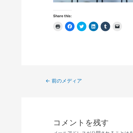
Share this:
ク
F
ク
ク
ク
ク
リ
a
リ
リ
リ
リ
ッ
c
ッ
ッ
ッ
ッ
ク
e
ク
ク
ク
ク
し
b
し
し
し
し
て
o
て
て
て
て
印
o
T
L
T
友
刷
k
w
i
u
達
(
で
i
n
m
に
新
共
t
k
b
メ
し
有
t
e
l
ー
い
す
e
d
r
ル
ウ
る
r
I
で
で
ィ
に
で
n
共
リ
投
ン
は
共
で
有
ン
←
前のメディア
ド
ク
有
共
(
ク
稿
ウ
リ
(
有
新
を
で
ッ
新
(
し
送
開
ク
し
新
い
信
ナ
き
し
い
し
ウ
(
ま
て
ウ
い
ィ
新
ビ
す
く
ィ
ウ
ン
し
)
だ
ン
ィ
ド
い
ゲ
さ
ド
ン
ウ
ウ
い
ウ
ド
で
ィ
ー
コメントを残す
(
で
ウ
開
ン
新
開
で
き
ド
シ
し
き
開
ま
ウ