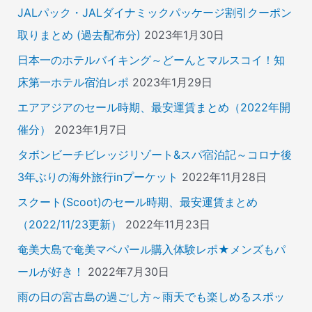
JALパック・JALダイナミックパッケージ割引クーポン
取りまとめ (過去配布分)
2023年1月30日
日本一のホテルバイキング～どーんとマルスコイ！知
床第一ホテル宿泊レポ
2023年1月29日
エアアジアのセール時期、最安運賃まとめ（2022年開
催分）
2023年1月7日
タボンビーチビレッジリゾート&スパ宿泊記～コロナ後
3年ぶりの海外旅行inプーケット
2022年11月28日
スクート(Scoot)のセール時期、最安運賃まとめ
（2022/11/23更新）
2022年11月23日
奄美大島で奄美マベパール購入体験レポ★メンズもパ
ールが好き！
2022年7月30日
雨の日の宮古島の過ごし方～雨天でも楽しめるスポッ