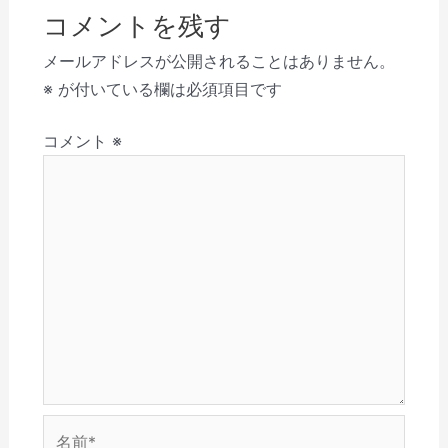
ビ
ド
ク
有
共
(
ク
ウ
リ
(
有
新
を
コメントを残す
で
ゲ
ッ
新
(
し
送
開
ク
し
新
い
信
き
し
い
し
ウ
(
ー
メールアドレスが公開されることはありません。
ま
て
ウ
い
ィ
新
す
く
ィ
ウ
ン
し
シ
※
が付いている欄は必須項目です
)
だ
ン
ィ
ド
い
さ
ド
ン
ウ
ウ
ョ
い
ウ
ド
で
ィ
(
で
ウ
開
ン
コメント
※
ン
新
開
で
き
ド
し
き
開
ま
ウ
い
ま
き
す
で
ウ
す
ま
)
開
ィ
)
す
き
ン
)
ま
ド
す
ウ
)
で
開
き
ま
す
)
名