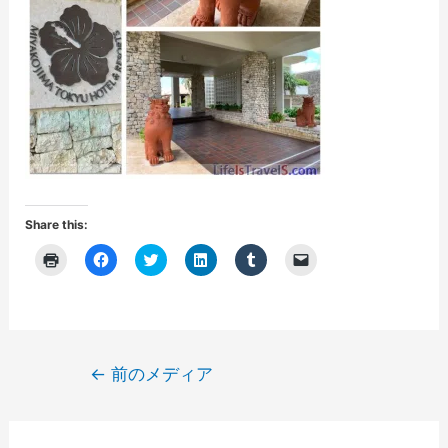
Share this:
ク
F
ク
ク
ク
ク
リ
a
リ
リ
リ
リ
ッ
c
ッ
ッ
ッ
ッ
ク
e
ク
ク
ク
ク
し
b
し
し
し
し
て
o
て
て
て
て
印
o
T
L
T
友
刷
k
w
i
u
達
(
で
i
n
m
に
投
←
前のメディア
新
共
t
k
b
メ
し
有
t
e
l
ー
稿
い
す
e
d
r
ル
ウ
る
r
I
で
で
ナ
ィ
に
で
n
共
リ
ン
は
共
で
有
ン