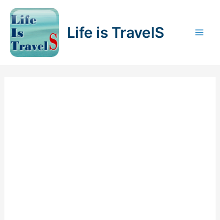
内
容
Life is TravelS
を
Mai
ス
キ
Men
ッ
プ