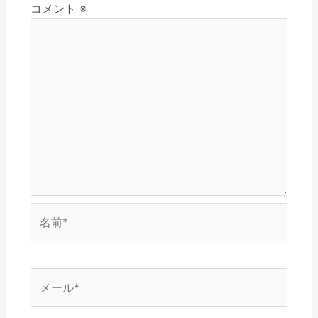
(
で
ウ
開
ン
コメント
※
ン
新
開
で
き
ド
し
き
開
ま
ウ
い
ま
き
す
で
ウ
す
ま
)
開
ィ
)
す
き
ン
)
ま
ド
す
ウ
)
で
開
き
ま
す
)
名
前
*
メ
ー
ル