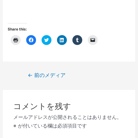
Share this:
ク
F
ク
ク
ク
ク
リ
a
リ
リ
リ
リ
ッ
c
ッ
ッ
ッ
ッ
ク
e
ク
ク
ク
ク
し
b
し
し
し
し
て
o
て
て
て
て
印
o
T
L
T
友
刷
k
w
i
u
達
(
で
i
n
m
に
投
←
前のメディア
新
共
t
k
b
メ
し
有
t
e
l
ー
稿
い
す
e
d
r
ル
ウ
る
r
I
で
で
ナ
ィ
に
で
n
共
リ
ン
は
共
で
有
ン
ビ
ド
ク
有
共
(
ク
ウ
リ
(
有
新
を
コメントを残す
で
ゲ
ッ
新
(
し
送
開
ク
し
新
い
信
き
し
い
し
ウ
(
ー
メールアドレスが公開されることはありません。
ま
て
ウ
い
ィ
新
す
く
ィ
ウ
ン
し
シ
※
が付いている欄は必須項目です
)
だ
ン
ィ
ド
い
さ
ド
ン
ウ
ウ
ョ
い
ウ
ド
で
ィ