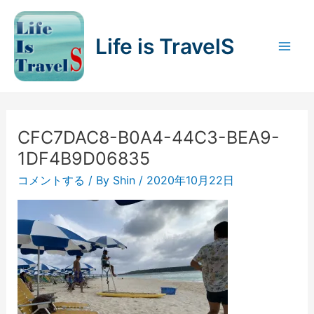
内
容
Life is TravelS
を
Mai
ス
キ
Men
ッ
プ
CFC7DAC8-B0A4-44C3-BEA9-
1DF4B9D06835
コメントする
/ By
Shin
/
2020年10月22日