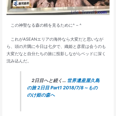
この神聖なる森の精を見るために^ – ^
これがASEANエリアの海外なら大変だと思いなが
ら、頭の片隅に今日は七夕で、織姫と彦星は会うのも
大変だなと自分たちの旅に投影しながらベッドに深く
沈み込んだ。
2日目へと続く…
世界遺産屋久島
の旅 2日目 Part1 2018/7/8～もの
のけ姫の森へ