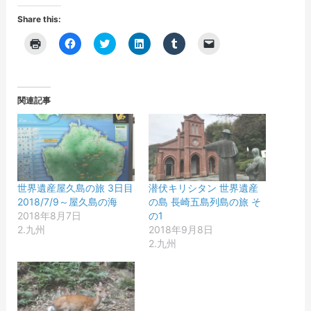
Share this:
ク
F
ク
ク
ク
ク
リ
a
リ
リ
リ
リ
ッ
c
ッ
ッ
ッ
ッ
ク
e
ク
ク
ク
ク
し
b
し
し
し
し
て
o
て
て
て
て
印
o
T
L
T
友
関連記事
刷
k
w
i
u
達
(
で
i
n
m
に
新
共
t
k
b
メ
し
有
t
e
l
ー
い
す
e
d
r
ル
ウ
る
r
I
で
で
ィ
に
で
n
共
リ
ン
は
共
で
有
ン
ド
ク
有
共
(
ク
ウ
リ
(
有
新
を
世界遺産屋久島の旅 3日目
潜伏キリシタン 世界遺産
で
ッ
新
(
し
送
2018/7/9～屋久島の海
の島 長崎五島列島の旅 そ
開
ク
し
新
い
信
き
し
い
し
ウ
(
2018年8月7日
の1
ま
て
ウ
い
ィ
新
2.九州
2018年9月8日
す
く
ィ
ウ
ン
し
)
だ
ン
ィ
ド
い
2.九州
さ
ド
ン
ウ
ウ
い
ウ
ド
で
ィ
(
で
ウ
開
ン
新
開
で
き
ド
し
き
開
ま
ウ
い
ま
き
す
で
ウ
す
ま
)
開