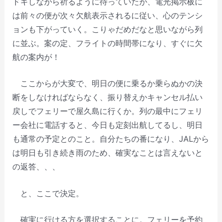
ドキしながら祈るように待っていたが、電光掲示板に
は前々の便が次々欠航表示されるに従い、心のテンシ
ョンも下がっていく。こりゃだめだなと思いながら列
に並ぶ。案の定、フライトの時間帯になり、すぐに欠
航の案内が！
ここからが大変で、明日の便に乗るか乗らぬかの決
断をしなければならなく、振り替えかキャンセル払い
戻しでフェリーで屋久島に行くか。列の最中にフェリ
ー会社に電話すると、今日も定刻出航してるし、明日
も通常の予定とのこと。自分たちの番になり、JALから
は明日も引き続き雨のため、確実なことは言えないと
の返答、、、
と、ここで決定。
確実に行ける方を選択することに。フェリーを予約