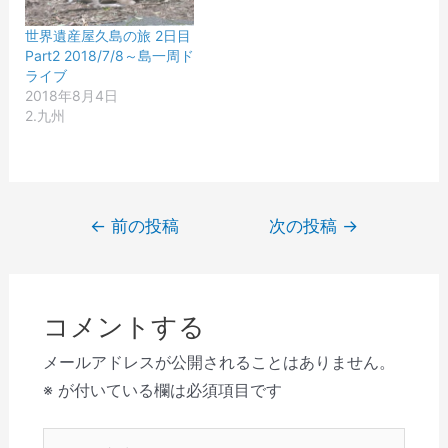
ィ
)
す
き
ン
)
ま
ド
す
世界遺産屋久島の旅 2日目
ウ
)
で
Part2 2018/7/8～島一周ド
開
ライブ
き
ま
2018年8月4日
す
2.九州
)
投
←
前の投稿
次の投稿
→
稿
ナ
ビ
コメントする
ゲ
ー
メールアドレスが公開されることはありません。
シ
※
が付いている欄は必須項目です
ョ
こ
ン