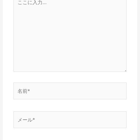
こ
に
入
力…
名
前
*
メ
ー
ル