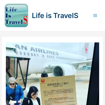
内
容
Life is TravelS
を
Mai
ス
キ
Men
ッ
プ