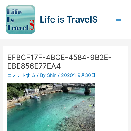
内
容
Life is TravelS
を
Mai
ス
キ
Men
ッ
プ
EFBCF17F-4BCE-4584-9B2E-
EBE856E77EA4
コメントする
/ By
Shin
/
2020年9月30日