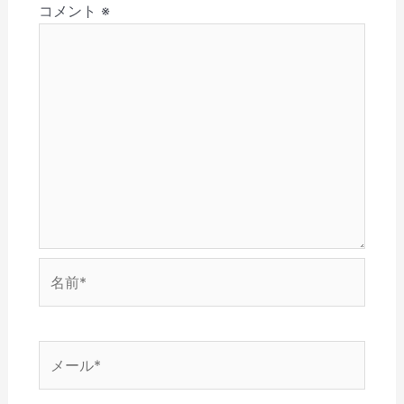
(
で
ウ
開
ン
コメント
※
ン
新
開
で
き
ド
し
き
開
ま
ウ
い
ま
き
す
で
ウ
す
ま
)
開
ィ
)
す
き
ン
)
ま
ド
す
ウ
)
で
開
き
ま
す
)
名
前
*
メ
ー
ル