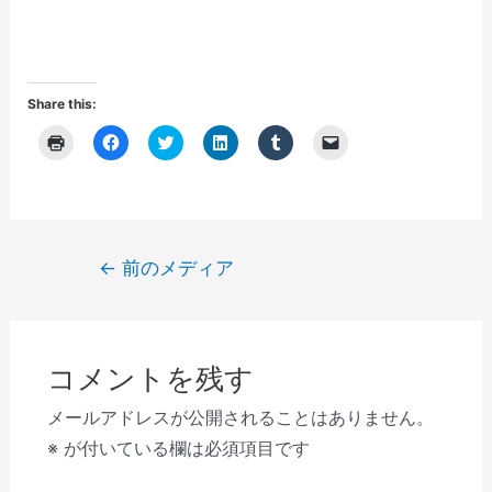
Share this:
ク
F
ク
ク
ク
ク
リ
a
リ
リ
リ
リ
ッ
c
ッ
ッ
ッ
ッ
ク
e
ク
ク
ク
ク
し
b
し
し
し
し
て
o
て
て
て
て
印
o
T
L
T
友
刷
k
w
i
u
達
(
で
i
n
m
に
投
←
前のメディア
新
共
t
k
b
メ
し
有
t
e
l
ー
稿
い
す
e
d
r
ル
ウ
る
r
I
で
で
ナ
ィ
に
で
n
共
リ
ン
は
共
で
有
ン
ビ
ド
ク
有
共
(
ク
ウ
リ
(
有
新
を
コメントを残す
で
ゲ
ッ
新
(
し
送
開
ク
し
新
い
信
き
し
い
し
ウ
(
ー
メールアドレスが公開されることはありません。
ま
て
ウ
い
ィ
新
す
く
ィ
ウ
ン
し
シ
※
が付いている欄は必須項目です
)
だ
ン
ィ
ド
い
さ
ド
ン
ウ
ウ
ョ
い
ウ
ド
で
ィ