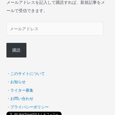
メールアドレスを記入して購読すれば、新規記事をメ
ールで受信できます。
メ
ー
ル
購読
ア
ド
レ
・
このサイトについて
ス
・
お知らせ
・
ライター募集
・
お問い合わせ
・
プライバシーポリシー