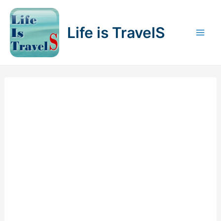
内
容
Life is TravelS
を
Mai
ス
キ
Men
ッ
プ