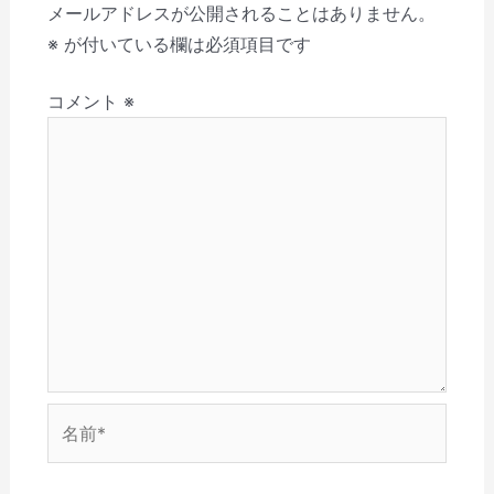
き
し
い
し
ウ
(
ー
メールアドレスが公開されることはありません。
ま
て
ウ
い
ィ
新
す
く
ィ
ウ
ン
し
シ
※
が付いている欄は必須項目です
)
だ
ン
ィ
ド
い
さ
ド
ン
ウ
ウ
ョ
い
ウ
ド
で
ィ
(
で
ウ
開
ン
コメント
※
ン
新
開
で
き
ド
し
き
開
ま
ウ
い
ま
き
す
で
ウ
す
ま
)
開
ィ
)
す
き
ン
)
ま
ド
す
ウ
)
で
開
き
ま
す
)
名
前
*