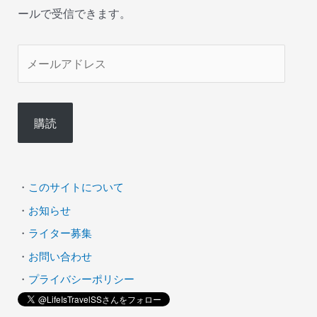
ールで受信できます。
メ
ー
ル
購読
ア
ド
レ
・
このサイトについて
ス
・
お知らせ
・
ライター募集
・
お問い合わせ
・
プライバシーポリシー