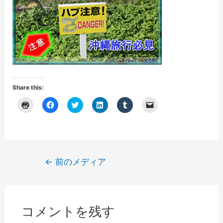
Share this:
ク
F
ク
ク
ク
ク
リ
a
リ
リ
リ
リ
ッ
c
ッ
ッ
ッ
ッ
ク
e
ク
ク
ク
ク
し
b
し
し
し
し
て
o
て
て
て
て
印
o
T
L
T
友
刷
k
w
i
u
達
(
で
i
n
m
に
投
←
前のメディア
新
共
t
k
b
メ
し
有
t
e
l
ー
稿
い
す
e
d
r
ル
ウ
る
r
I
で
で
ナ
ィ
に
で
n
共
リ
ン
は
共
で
有
ン
ビ
ド
ク
有
共
(
ク
ウ
リ
(
有
新
を
コメントを残す
で
ゲ
ッ
新
(
し
送
開
ク
し
新
い
信