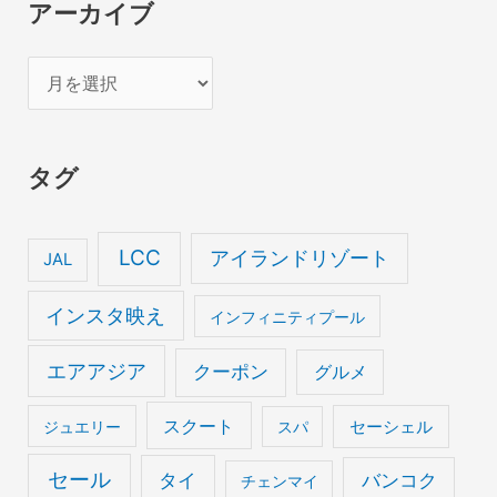
アーカイブ
ア
ー
カ
タグ
イ
ブ
LCC
アイランドリゾート
JAL
インスタ映え
インフィニティプール
エアアジア
クーポン
グルメ
スクート
セーシェル
ジュエリー
スパ
セール
タイ
バンコク
チェンマイ