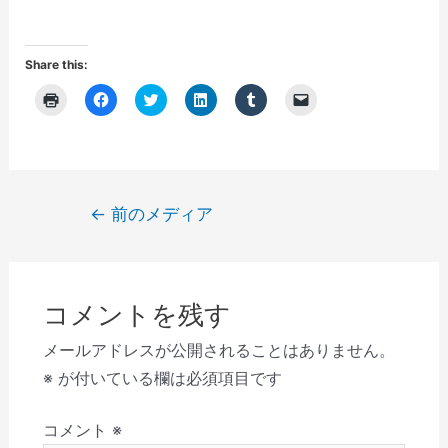
Share this:
ク
F
ク
ク
ク
ク
リ
a
リ
リ
リ
リ
ッ
c
ッ
ッ
ッ
ッ
ク
e
ク
ク
ク
ク
し
b
し
し
し
し
て
o
て
て
て
て
印
o
T
L
T
友
刷
k
w
i
u
達
(
で
i
n
m
に
投
←
前のメディア
新
共
t
k
b
メ
し
有
t
e
l
ー
稿
い
す
e
d
r
ル
ウ
る
r
I
で
で
ナ
ィ
に
で
n
共
リ
ン
は
共
で
有
ン
ビ
ド
ク
有
共
(
ク
ウ
リ
(
有
新
を
コメントを残す
で
ゲ
ッ
新
(
し
送
開
ク
し
新
い
信
き
し
い
し
ウ
(
ー
メールアドレスが公開されることはありません。
ま
て
ウ
い
ィ
新
す
く
ィ
ウ
ン
し
シ
※
が付いている欄は必須項目です
)
だ
ン
ィ
ド
い
さ
ド
ン
ウ
ウ
ョ
い
ウ
ド
で
ィ
(
で
ウ
開
ン
コメント
※
ン
新
開
で
き
ド