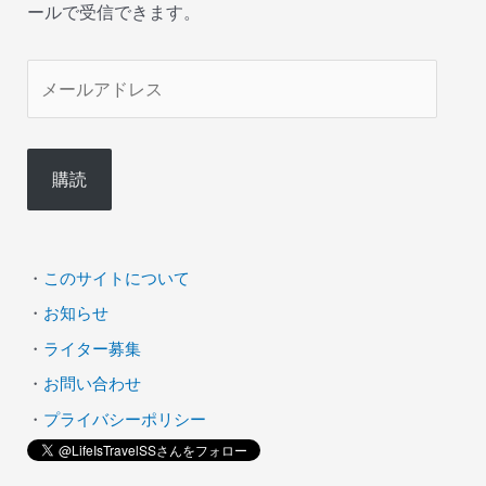
ールで受信できます。
メ
ー
ル
購読
ア
ド
レ
・
このサイトについて
ス
・
お知らせ
・
ライター募集
・
お問い合わせ
・
プライバシーポリシー