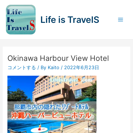
内
容
Life is TravelS
を
Mai
ス
キ
Men
ッ
プ
Okinawa Harbour View Hotel
コメントする
/ By
Kaito
/
2022年6月23日