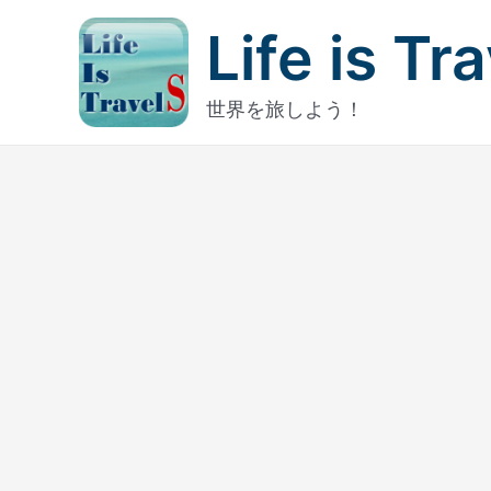
内
Life is Tr
容
を
ス
世界を旅しよう！
キ
ッ
プ