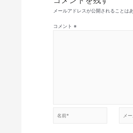
コメントを残す
新
開
で
き
ド
シ
し
き
開
ま
ウ
メールアドレスが公開されることは
い
ま
き
す
で
ョ
ウ
す
ま
)
開
ィ
)
す
き
ン
ン
)
ま
コメント
※
ド
す
ウ
)
で
開
き
ま
す
)
名
メ
前
ー
*
ル