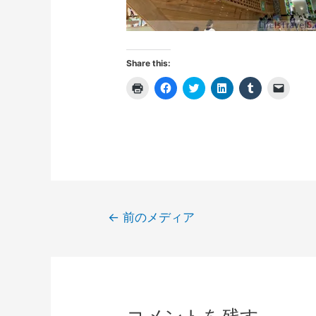
Share this:
ク
F
ク
ク
ク
ク
リ
a
リ
リ
リ
リ
ッ
c
ッ
ッ
ッ
ッ
ク
e
ク
ク
ク
ク
し
b
し
し
し
し
て
o
て
て
て
て
印
o
T
L
T
友
刷
k
w
i
u
達
(
で
i
n
m
に
新
共
t
k
b
メ
し
有
t
e
l
ー
い
す
e
d
r
ル
ウ
る
r
I
で
で
ィ
に
で
n
共
リ
投
ン
は
共
で
有
ン
←
前のメディア
ド
ク
有
共
(
ク
稿
ウ
リ
(
有
新
を
で
ッ
新
(
し
送
開
ク
し
新
い
信
ナ
き
し
い
し
ウ
(
ま
て
ウ
い
ィ
新
ビ
す
く
ィ
ウ
ン
し
)
だ
ン
ィ
ド
い
ゲ
さ
ド
ン
ウ
ウ
い
ウ
ド
で
ィ
ー
(
で
ウ
開
ン