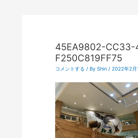
45EA9802-CC33-
F250C819FF75
コメントする
/ By
Shin
/
2022年2月