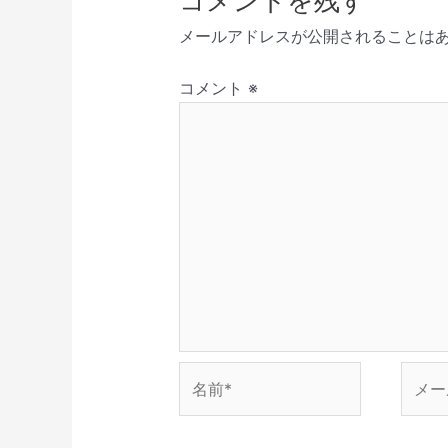
コメントを残す
新
開
で
き
ド
シ
し
き
開
ま
ウ
メールアドレスが公開されることは
い
ま
き
す
で
ョ
ウ
す
ま
)
開
ィ
)
す
き
ン
ン
)
ま
コメント
※
ド
す
ウ
)
で
開
き
ま
す
)
名
メ
前
ー
*
ル