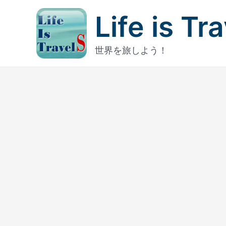
内
Life is Tr
容
を
ス
世界を旅しよう！
キ
ッ
プ