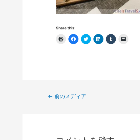
Share this:
ク
F
ク
ク
ク
ク
リ
a
リ
リ
リ
リ
ッ
c
ッ
ッ
ッ
ッ
ク
e
ク
ク
ク
ク
し
b
し
し
し
し
て
o
て
て
て
て
印
o
T
L
T
友
刷
k
w
i
u
達
(
で
i
n
m
に
新
共
t
k
b
メ
し
有
t
e
l
ー
い
す
e
d
r
ル
ウ
る
r
I
で
で
ィ
に
で
n
共
リ
投
ン
は
共
で
有
ン
←
前のメディア
ド
ク
有
共
(
ク
稿
ウ
リ
(
有
新
を
で
ッ
新
(
し
送
開
ク
し
新
い
信
ナ
き
し
い
し
ウ
(
ま
て
ウ
い
ィ
新
ビ
す
く
ィ
ウ
ン
し
)
だ
ン
ィ
ド
い
ゲ
さ
ド
ン
ウ
ウ
い
ウ
ド
で
ィ
ー
(
で
ウ
開
ン