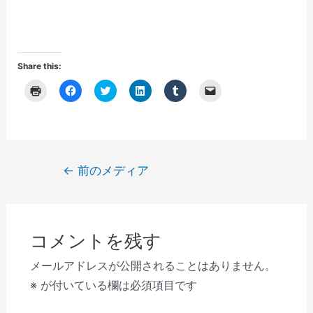
Share this:
ク
F
ク
ク
ク
ク
リ
a
リ
リ
リ
リ
ッ
c
ッ
ッ
ッ
ッ
ク
e
ク
ク
ク
ク
し
b
し
し
し
し
て
o
て
て
て
て
印
o
T
L
T
友
刷
k
w
i
u
達
(
で
i
n
m
に
投
←
前のメディア
新
共
t
k
b
メ
し
有
t
e
l
ー
稿
い
す
e
d
r
ル
ウ
る
r
I
で
で
ナ
ィ
に
で
n
共
リ
ン
は
共
で
有
ン
ビ
ド
ク
有
共
(
ク
ウ
リ
(
有
新
を
コメントを残す
で
ゲ
ッ
新
(
し
送
開
ク
し
新
い
信
き
し
い
し
ウ
(
ー
メールアドレスが公開されることはありません。
ま
て
ウ
い
ィ
新
す
く
ィ
ウ
ン
し
シ
※
が付いている欄は必須項目です
)
だ
ン
ィ
ド
い
さ
ド
ン
ウ
ウ
ョ
い
ウ
ド
で
ィ