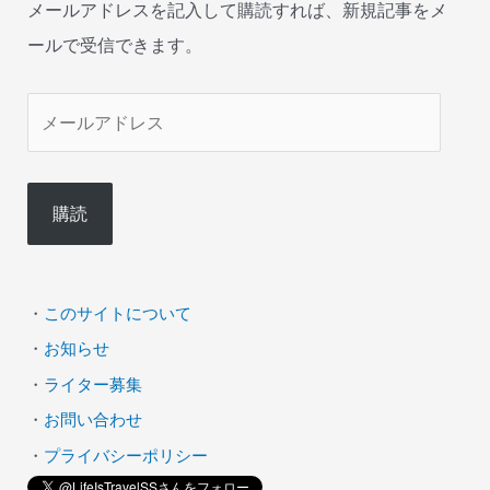
メールアドレスを記入して購読すれば、新規記事をメ
ールで受信できます。
メ
ー
ル
購読
ア
ド
レ
・
このサイトについて
ス
・
お知らせ
・
ライター募集
・
お問い合わせ
・
プライバシーポリシー