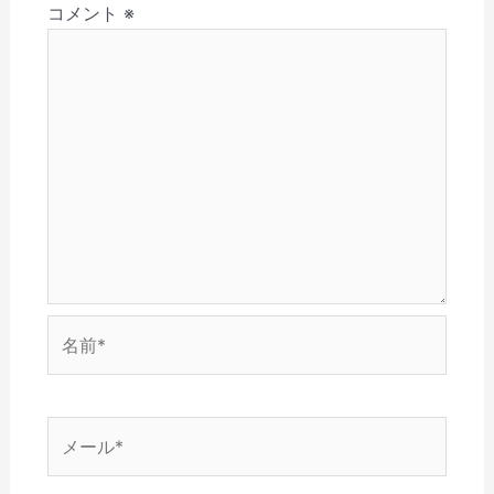
(
で
ウ
開
ン
コメント
※
ン
新
開
で
き
ド
し
き
開
ま
ウ
い
ま
き
す
で
ウ
す
ま
)
開
ィ
)
す
き
ン
)
ま
ド
す
ウ
)
で
開
き
ま
す
)
名
前
*
メ
ー
ル