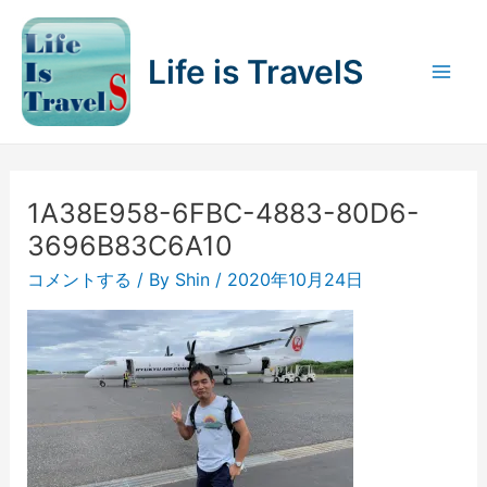
内
容
Life is TravelS
を
Mai
ス
キ
Men
ッ
プ
1A38E958-6FBC-4883-80D6-
3696B83C6A10
コメントする
/ By
Shin
/
2020年10月24日