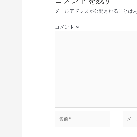
コメントを残す
新
開
で
き
ド
シ
し
き
開
ま
ウ
メールアドレスが公開されることは
い
ま
き
す
で
ョ
ウ
す
ま
)
開
ィ
)
す
き
ン
ン
)
ま
コメント
※
ド
す
ウ
)
で
開
き
ま
す
)
名
メ
前
ー
*
ル