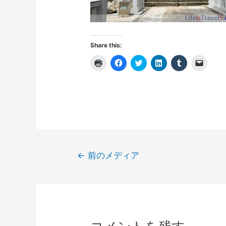
Share this:
ク
F
ク
ク
ク
ク
リ
a
リ
リ
リ
リ
ッ
c
ッ
ッ
ッ
ッ
ク
e
ク
ク
ク
ク
し
b
し
し
し
し
て
o
て
て
て
て
印
o
T
L
T
友
刷
k
w
i
u
達
(
で
i
n
m
に
新
共
t
k
b
メ
し
有
t
e
l
ー
い
す
e
d
r
ル
ウ
る
r
I
で
で
ィ
に
で
n
共
リ
投
ン
は
共
で
有
ン
←
前のメディア
ド
ク
有
共
(
ク
稿
ウ
リ
(
有
新
を
で
ッ
新
(
し
送
開
ク
し
新
い
信
ナ
き
し
い
し
ウ
(
ま
て
ウ
い
ィ
新
ビ
す
く
ィ
ウ
ン
し
)
だ
ン
ィ
ド
い
ゲ
さ
ド
ン
ウ
ウ
い
ウ
ド
で
ィ
ー
(
で
ウ
開
ン