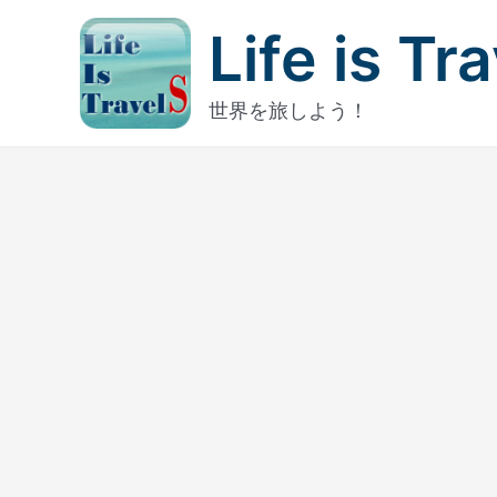
内
Life is Tr
容
を
ス
世界を旅しよう！
キ
ッ
プ