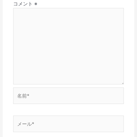
(
で
ウ
開
ン
コメント
※
ン
新
開
で
き
ド
し
き
開
ま
ウ
い
ま
き
す
で
ウ
す
ま
)
開
ィ
)
す
き
ン
)
ま
ド
す
ウ
)
で
開
き
ま
す
)
名
前
*
メ
ー
ル