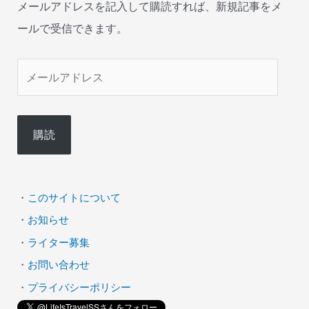
メールアドレスを記入して購読すれば、新規記事をメ
ールで受信できます。
メ
ー
ル
購読
ア
ド
レ
・
このサイトについて
ス
・
お知らせ
・
ライター募集
・
お問い合わせ
・
プライバシーポリシー