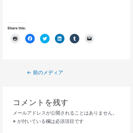
Share this:
ク
F
ク
ク
ク
ク
リ
a
リ
リ
リ
リ
ッ
c
ッ
ッ
ッ
ッ
ク
e
ク
ク
ク
ク
し
b
し
し
し
し
て
o
て
て
て
て
印
o
T
L
T
友
刷
k
w
i
u
達
(
で
i
n
m
に
投
←
前のメディア
新
共
t
k
b
メ
し
有
t
e
l
ー
稿
い
す
e
d
r
ル
ウ
る
r
I
で
で
ナ
ィ
に
で
n
共
リ
ン
は
共
で
有
ン
ビ
ド
ク
有
共
(
ク
ウ
リ
(
有
新
を
コメントを残す
で
ゲ
ッ
新
(
し
送
開
ク
し
新
い
信
き
し
い
し
ウ
(
ー
メールアドレスが公開されることはありません。
ま
て
ウ
い
ィ
新
す
く
ィ
ウ
ン
し
シ
※
が付いている欄は必須項目です
)
だ
ン
ィ
ド
い
さ
ド
ン
ウ
ウ
ョ
い
ウ
ド
で
ィ