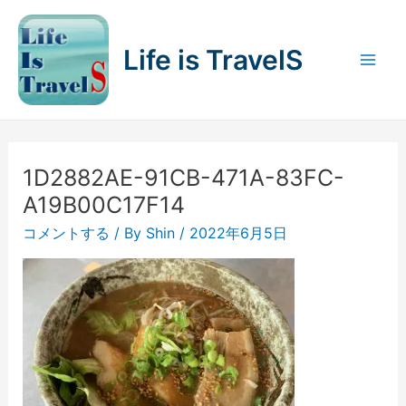
内
容
Life is TravelS
を
Mai
ス
キ
Men
ッ
プ
1D2882AE-91CB-471A-83FC-
A19B00C17F14
コメントする
/ By
Shin
/
2022年6月5日