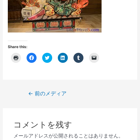
Share this:
ク
F
ク
ク
ク
ク
リ
a
リ
リ
リ
リ
ッ
c
ッ
ッ
ッ
ッ
ク
e
ク
ク
ク
ク
し
b
し
し
し
し
て
o
て
て
て
て
印
o
T
L
T
友
刷
k
w
i
u
達
(
で
i
n
m
に
投
←
前のメディア
新
共
t
k
b
メ
し
有
t
e
l
ー
稿
い
す
e
d
r
ル
ウ
る
r
I
で
で
ナ
ィ
に
で
n
共
リ
ン
は
共
で
有
ン
ビ
ド
ク
有
共
(
ク
ウ
リ
(
有
新
を
コメントを残す
で
ゲ
ッ
新
(
し
送
開
ク
し
新
い
信
き
し
い
し
ウ
(
ー
メールアドレスが公開されることはありません。
ま
て
ウ
い
ィ
新