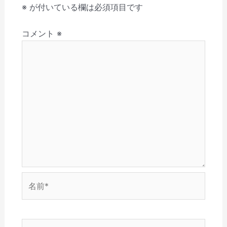
す
く
ィ
ウ
ン
し
シ
※
が付いている欄は必須項目です
)
だ
ン
ィ
ド
い
さ
ド
ン
ウ
ウ
ョ
い
ウ
ド
で
ィ
(
で
ウ
開
ン
コメント
※
ン
新
開
で
き
ド
し
き
開
ま
ウ
い
ま
き
す
で
ウ
す
ま
)
開
ィ
)
す
き
ン
)
ま
ド
す
ウ
)
で
開
き
ま
す
)
名
前
*
メ