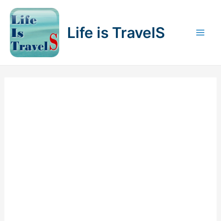
内
容
Life is TravelS
を
Mai
ス
キ
Men
ッ
プ