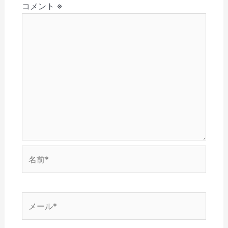
(
で
ウ
開
ン
コメント
※
ン
新
開
で
き
ド
し
き
開
ま
ウ
い
ま
き
す
で
ウ
す
ま
)
開
ィ
)
す
き
ン
)
ま
ド
す
ウ
)
で
開
き
ま
す
)
名
前
*
メ
ー
ル