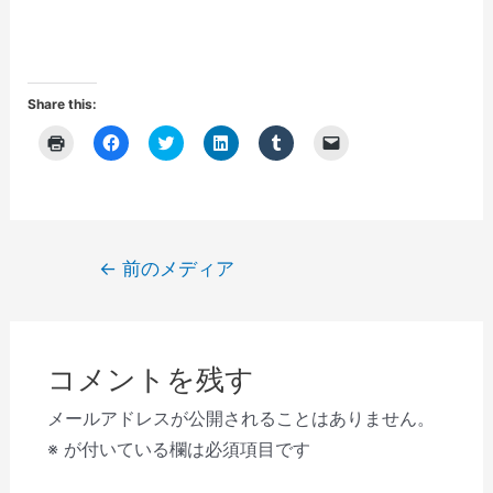
Share this:
ク
F
ク
ク
ク
ク
リ
a
リ
リ
リ
リ
ッ
c
ッ
ッ
ッ
ッ
ク
e
ク
ク
ク
ク
し
b
し
し
し
し
て
o
て
て
て
て
印
o
T
L
T
友
刷
k
w
i
u
達
(
で
i
n
m
に
投
←
前のメディア
新
共
t
k
b
メ
し
有
t
e
l
ー
稿
い
す
e
d
r
ル
ウ
る
r
I
で
で
ナ
ィ
に
で
n
共
リ
ン
は
共
で
有
ン
ビ
ド
ク
有
共
(
ク
ウ
リ
(
有
新
を
コメントを残す
で
ゲ
ッ
新
(
し
送
開
ク
し
新
い
信
き
し
い
し
ウ
(
ー
メールアドレスが公開されることはありません。
ま
て
ウ
い
ィ
新
す
く
ィ
ウ
ン
し
シ
※
が付いている欄は必須項目です
)
だ
ン
ィ
ド
い
さ
ド
ン
ウ
ウ
ョ
い
ウ
ド
で
ィ