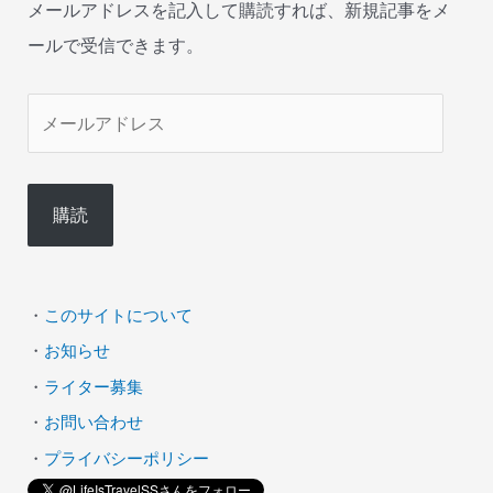
メールアドレスを記入して購読すれば、新規記事をメ
ールで受信できます。
メ
ー
ル
購読
ア
ド
レ
・
このサイトについて
ス
・
お知らせ
・
ライター募集
・
お問い合わせ
・
プライバシーポリシー