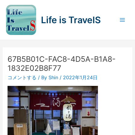
内
容
Life is TravelS
を
Mai
ス
キ
Men
ッ
プ
67B5B01C-FAC8-4D5A-B1A8-
1832E02B8F77
コメントする
/ By
Shin
/
2022年1月24日