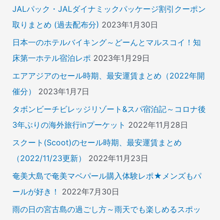
JALパック・JALダイナミックパッケージ割引クーポン
取りまとめ (過去配布分)
2023年1月30日
日本一のホテルバイキング～どーんとマルスコイ！知
床第一ホテル宿泊レポ
2023年1月29日
エアアジアのセール時期、最安運賃まとめ（2022年開
催分）
2023年1月7日
タボンビーチビレッジリゾート&スパ宿泊記～コロナ後
3年ぶりの海外旅行inプーケット
2022年11月28日
スクート(Scoot)のセール時期、最安運賃まとめ
（2022/11/23更新）
2022年11月23日
奄美大島で奄美マベパール購入体験レポ★メンズもパ
ールが好き！
2022年7月30日
雨の日の宮古島の過ごし方～雨天でも楽しめるスポッ