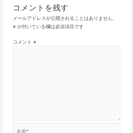
ビ
ド
ク
有
共
(
ク
ウ
リ
(
有
新
を
コメントを残す
で
ゲ
ッ
新
(
し
送
開
ク
し
新
い
信
き
し
い
し
ウ
(
ー
メールアドレスが公開されることはありません。
ま
て
ウ
い
ィ
新
す
く
ィ
ウ
ン
し
シ
※
が付いている欄は必須項目です
)
だ
ン
ィ
ド
い
さ
ド
ン
ウ
ウ
ョ
い
ウ
ド
で
ィ
(
で
ウ
開
ン
コメント
※
ン
新
開
で
き
ド
し
き
開
ま
ウ
い
ま
き
す
で
ウ
す
ま
)
開
ィ
)
す
き
ン
)
ま
ド
す
ウ
)
で
開
き
ま
す
)
名