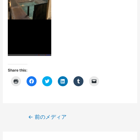
Share this:
ク
F
ク
ク
ク
ク
リ
a
リ
リ
リ
リ
ッ
c
ッ
ッ
ッ
ッ
ク
e
ク
ク
ク
ク
し
b
し
し
し
し
て
o
て
て
て
て
印
o
T
L
T
友
刷
k
w
i
u
達
(
で
i
n
m
に
投
←
前のメディア
新
共
t
k
b
メ
し
有
t
e
l
ー
稿
い
す
e
d
r
ル
ウ
る
r
I
で
で
ナ
ィ
に
で
n
共
リ
ン
は
共
で
有
ン