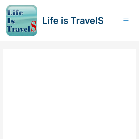
内
容
Life is TravelS
を
Mai
ス
キ
Men
ッ
プ